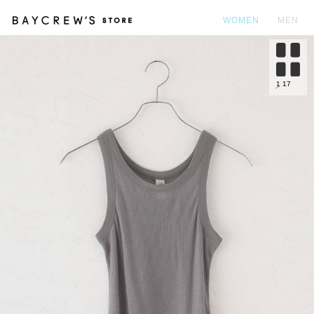
WOMEN
MEN
カ
1
17