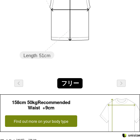
Length
51cm
フリー
158cm 50kgRecommended
Waist +9cm
Find out more on your body type