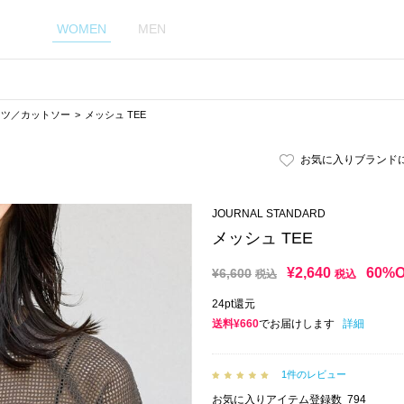
WOMEN
MEN
ャツ／カットソー
メッシュ TEE
お気に入りブランド
JOURNAL STANDARD
メッシュ TEE
¥
2,640
60%
¥
6,600
税込
税込
24pt還元
送料¥660
でお届けします
詳細
1件のレビュー
お気に入りアイテム登録数
794