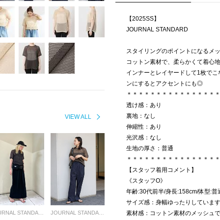
【2025SS】
JOURNAL STANDARD
スタイリングのポイントになるメッ
コットン素材で、柔らかくて着心
インナーとレイヤードして1枚でこ
ンにするとアクセントにも◎
＊＊＊＊＊＊＊＊＊＊＊＊＊＊＊
透け感：あり
裏地：なし
VIEW ALL
伸縮性：あり
光沢感：なし
生地の厚さ：普通
＊＊＊＊＊＊＊＊＊＊＊＊＊＊＊
【スタッフ着用コメント】
《スタッフO》
年齢:30代前半/身長:158cm/体型:
サイズ感：身幅ゆったりしていま
JOURNAL STANDARD LADYS
JOURNAL STANDARD LADYS
素材感：コットン素材のメッシュ