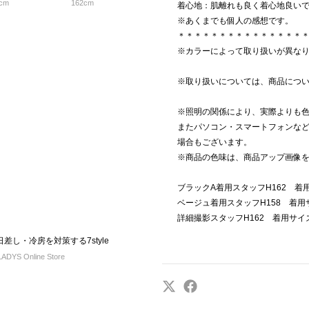
cm
162cm
着心地：肌離れも良く着心地良い
※あくまでも個人の感想です。
＊＊＊＊＊＊＊＊＊＊＊＊＊＊＊
※カラーによって取り扱いが異な
※取り扱いについては、商品につ
※照明の関係により、実際よりも
またパソコン・スマートフォンな
場合もございます。
※商品の色味は、商品アップ画像
ブラックA着用スタッフH162 着用
ベージュ着用スタッフH158 着用サ
詳細撮影スタッフH162 着用サイズ
差し・冷房を対策する7style
DYS Online Store