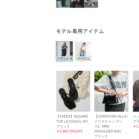
モデル着用アイテム
ブラック A
ベージュ
【TKEES】SQUARE
【CHRISTIAN VILLA /
メッ
TOE LILY(SQLIL-07)
クリスチャン ヴィ
ブラ
ブラック
ラ】 MINI
￥2,
￥3,960 70%OFF
SHOULDER BAG
ブラック