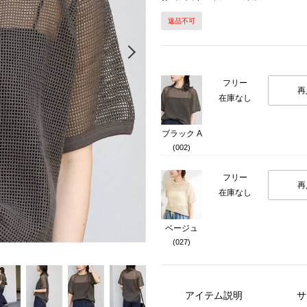
返品不可
Next
フリー
再
在庫なし
ブラック A
(002)
フリー
再
在庫なし
ベージュ
(027)
アイテム説明
サ