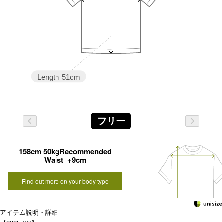
Length
51cm
フリー
158cm 50kgRecommended
Waist +9cm
Find out more on your body type
アイテム説明・詳細