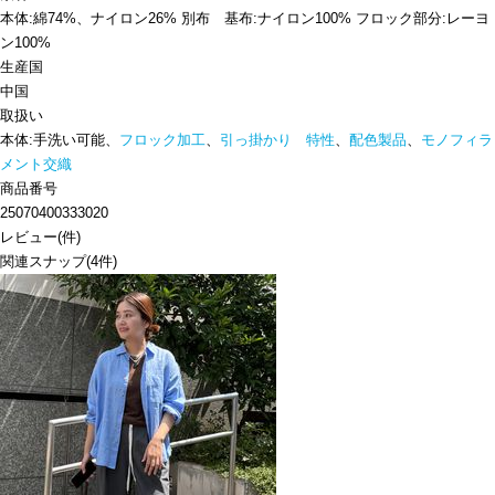
本体:綿74%、ナイロン26% 別布 基布:ナイロン100% フロック部分:レーヨ
ン100%
生産国
中国
取扱い
本体:手洗い可能、
フロック加工
、
引っ掛かり 特性
、
配色製品
、
モノフィラ
メント交織
商品番号
25070400333020
レビュー
(
件)
関連スナップ
(4件)