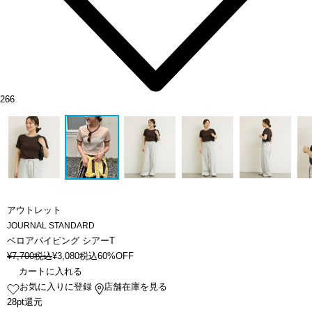
266
アウトレット
JOURNAL STANDARD
ベロアパイピング シアーT
¥
7,700
税込
¥
3,080
税込
60%OFF
カートに入れる
お気に入りに登録
店舗在庫を見る
28pt還元