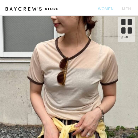
WOMEN
MEN
カ
2
18