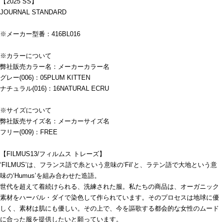
【2025 SS】
JOURNAL STANDARD
※メーカー型番：416BL016
※カラーについて
弊社販売カラー名：メーカーカラー名
グレー(006)：05PLUM KITTEN
ナチュラル(016)：16NATURAL ECRU
※サイズについて
弊社販売サイズ名：メーカーサイズ名
フリー(009)：FREE
【FILMUS13/フィルムス トレーズ】
‘FILMUS’は、フランス語で糸という意味の‘Fil’と、ラテン語で大地という意
味の‘Humus’を組み合わせた造語。
世代を超えて着続けられる、洗練された服。私たちの商品は、オーガニック
素材をハーバル・ダイで染色して作られています。そのプロセスは地球に優
しく、素材は肌にも優しい。その上で、今を謳歌する都会的な女性のムード
に合った服を提供したいと願っています。