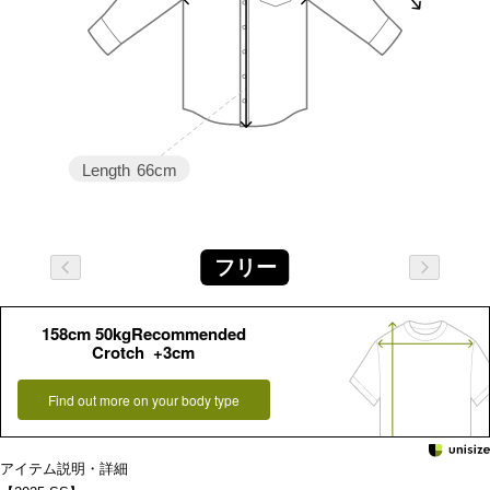
Length
66cm
フリー
158cm 50kgRecommended
Crotch +3cm
Find out more on your body type
アイテム説明・詳細