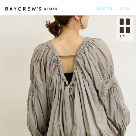
WOMEN
MEN
カ
1
21