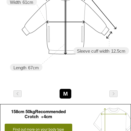
Width
61cm
Sleeve cuff width
12.5cm
Length
67cm
M
158cm 50kgRecommended
Crotch +4cm
Find out more on your body type