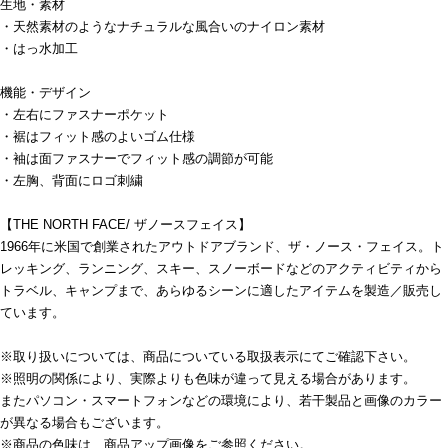
生地・素材
・天然素材のようなナチュラルな風合いのナイロン素材
・はっ水加工
機能・デザイン
・左右にファスナーポケット
・裾はフィット感のよいゴム仕様
・袖は面ファスナーでフィット感の調節が可能
・左胸、背面にロゴ刺繍
【THE NORTH FACE/ ザノースフェイス】
1966年に米国で創業されたアウトドアブランド、ザ・ノース・フェイス。ト
レッキング、ランニング、スキー、スノーボードなどのアクティビティから
トラベル、キャンプまで、あらゆるシーンに適したアイテムを製造／販売し
ています。
※取り扱いについては、商品についている取扱表示にてご確認下さい。
※照明の関係により、実際よりも色味が違って見える場合があります。
またパソコン・スマートフォンなどの環境により、若干製品と画像のカラー
が異なる場合もございます。
※商品の色味は、商品アップ画像をご参照ください。