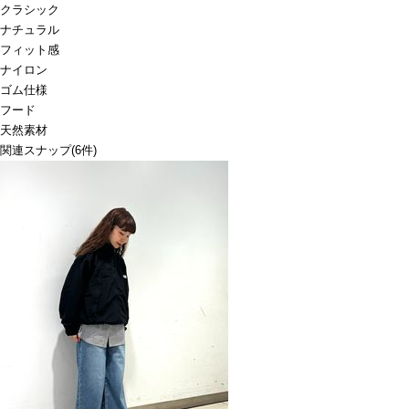
クラシック
ナチュラル
フィット感
ナイロン
ゴム仕様
フード
天然素材
関連スナップ
(6件)