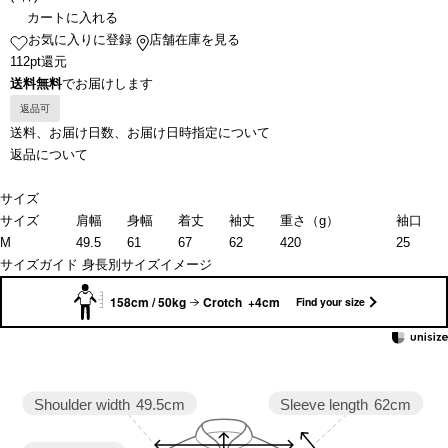
カートに入れる
お気に入りに登録
店舗在庫を見る
112pt還元
送料無料
でお届けします
返品可
送料、お届け日数、お届け日時指定について
返品について
サイズ
サイズ
肩幅
身幅
着丈
袖丈
重さ（g）
袖口
M
49.5
61
67
62
420
25
サイズガイド
身長別サイズイメージ
158cm / 50kg
Crotch +4cm
Find your size
Sleeve length
62cm
Shoulder width
49.5cm