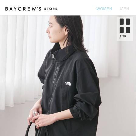
WOMEN
MEN
カ
1
30