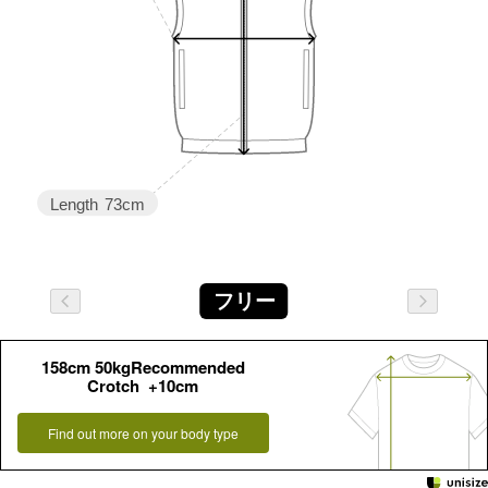
Length
73cm
フリー
158cm 50kgRecommended
Crotch +10cm
Find out more on your body type