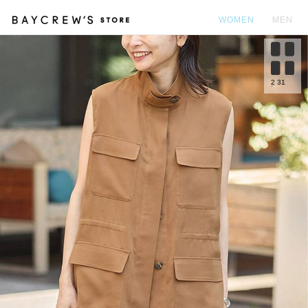
WOMEN
MEN
カ
2
31