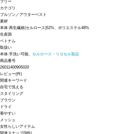
フリー
カテゴリ
ブルゾン／アウター
ベスト
素材
本体:再生繊維(セルロース)52%、ポリエステル48%
生産国
ベトナム
取扱い
本体:手洗い可能、
セルロース・リヨセル製品
商品番号
26011400905020
レビュー
(
件)
関連キーワード
自宅で洗える
スタイリング
ブラウン
ドライ
着やすい
メッシュ
女性らしいアイテム
関連スナップ
(9件)