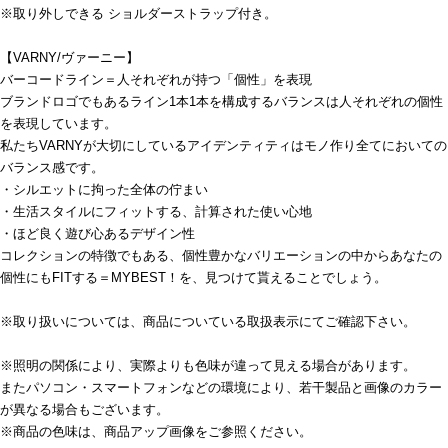
※取り外しできる ショルダーストラップ付き。
【VARNY/ヴァーニー】
バーコードライン＝人それぞれが持つ「個性」を表現
ブランドロゴでもあるライン1本1本を構成するバランスは人それぞれの個性
を表現しています。
私たちVARNYが大切にしているアイデンティティはモノ作り全てにおいての
バランス感です。
・シルエットに拘った全体の佇まい
・生活スタイルにフィットする、計算された使い心地
・ほど良く遊び心あるデザイン性
コレクションの特徴でもある、個性豊かなバリエーションの中からあなたの
個性にもFITする＝MYBEST！を、見つけて貰えることでしょう。
※取り扱いについては、商品についている取扱表示にてご確認下さい。
※照明の関係により、実際よりも色味が違って見える場合があります。
またパソコン・スマートフォンなどの環境により、若干製品と画像のカラー
が異なる場合もございます。
※商品の色味は、商品アップ画像をご参照ください。