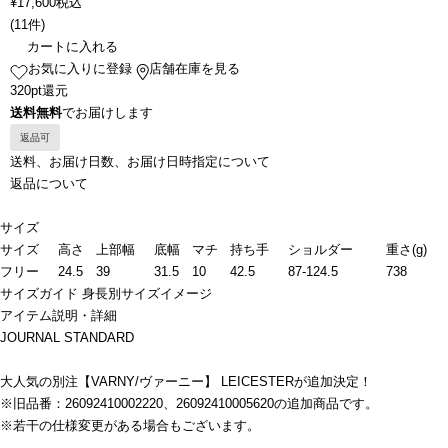
¥
17,600
税込
(
11件
)
カートに入れる
お気に入りに登録
店舗在庫を見る
320pt還元
送料無料
でお届けします
返品可
送料、お届け日数、お届け日時指定について
返品について
サイズ
サイズ
高さ
上部幅
底幅
マチ
持ち手
ショルダー
重さ(g)
フリー
24.5
39
31.5
10
42.5
87-124.5
738
サイズガイド
身長別サイズイメージ
アイテム説明・詳細
JOURNAL STANDARD
大人気の別注【VARNY/ヴァーニー】 LEICESTERが追加決定！
※旧品番：26092410002220、26092410005620の追加商品です。
※若干の仕様変更がある場合もございます。