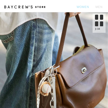
WOMEN
MEN
カ
3
34