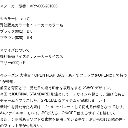
※メーカー型番：VRY-000-261005
※カラーについて
弊社販売カラー名：メーカーカラー名
ブラック(001)：BK
ブラウン(020)：BR
※サイズについて
弊社販売サイズ名：メーカーサイズ名
フリー(009)：F
今シーズン 大注目 ” OPEN FLAP BAG＝あえてフラップをOPENにして持つ
” が登場。
前面と背面とで、見た目の違う印象を表現をする２WAY デザイン。
今回はJOURNAL STANDARD 別注として、デザインを起こし、遊び心ある
チャームもプラスした、SPECIAL なアイテムが完成しました！
機能性を持たせた内装は、２つにセパレートして使える仕様となっており、
A4ファイルや、モバイルPCが入る、ON/OFF 使えるサイズも嬉しい。
また、シボ感あるソフトな素材を使用している事で、肩から掛けた際の体へ
のフィット感が心地良い。