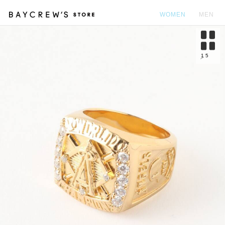
WOMEN
MEN
カ
1
5