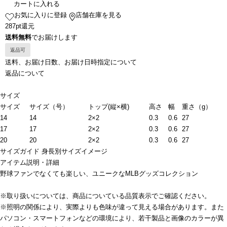
カートに入れる
お気に入りに登録
店舗在庫を見る
287pt還元
送料無料
でお届けします
返品可
送料、お届け日数、お届け日時指定について
返品について
サイズ
サイズ
サイズ（号）
トップ(縦×横)
高さ
幅
重さ（g）
14
14
2×2
0.3
0.6
27
17
17
2×2
0.3
0.6
27
20
20
2×2
0.3
0.6
27
サイズガイド
身長別サイズイメージ
アイテム説明・詳細
野球ファンでなくても楽しい、ユニークなMLBグッズコレクション
※取り扱いについては、商品についている品質表示でご確認ください。
※照明の関係により、実際よりも色味が違って見える場合があります。また
パソコン・スマートフォンなどの環境により、若干製品と画像のカラーが異