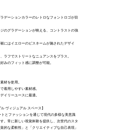
グラデーションカラーのレトロなフォントロゴが目
ンジのグラデーションが映える、コントラストの強
右裾にはイエローのピスネームが施されたデザイ
り、ラフでストリートなニュアンスをプラス。
、好みのフィット感に調整が可能。
ト素材を使用。
スで着用しやすい素材感。
、デイリーユースに最適。
フレキシブル ヴィジュアル スペース】
VS) は、アートとファッションを通じて現代の多様な美意識
です。常に新しい視覚体験を提供し、次世代のスタ
視覚的な柔軟性」と「クリエイティブな自己表現」