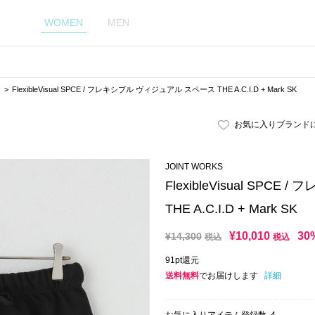
WOMEN
MEN
ト
FlexibleVisual SPCE / フレキシブル ヴィジュアル スペース THE A.C.I.D + Mark SK
お気に入りブランド
JOINT WORKS
FlexibleVisual SP
THE A.C.I.D + Mark SK
¥
10,010
30
¥
14,300
税込
税込
91pt還元
送料無料
でお届けします
詳細