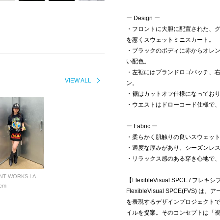
ー Design ー
・フロントに大胆に配置された、
を惹くスウェットミニスカート。
・ブラックのボディに赤からオレ
い配色。
・左裾にはブランドロゴパッチ、
VIEW ALL
ン。
・裾はカットオフ仕様になってお
・ウエストはドローコード仕様で
ー Fabric ー
・柔らかく肌触りの良いスウェッ
・適度な厚みがあり、シーズンレ
・リラックス感のある穿き心地で
JOINT WORKS LADYS
【FlexibleVisual SPCE / 
cm
FlexibleVisual SPCE(F
を表現するデザインプロジェクト
イルを提案。そのコンセプトは「