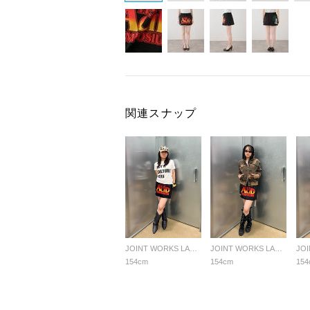
関連スナップ
JOINT WORKS LADYS
JOINT WORKS LADYS
154cm
154cm
154