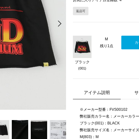
お気に入りアイテム登録数
4
返品可
Next
M
カ
残り1点
ブラック
(001)
アイテム説明
サ
※メーカー型番：FVS00102
弊社販売カラー名：メーカーカラ
ブラック(001)：BLACK
弊社販売サイズ名：メーカーサイ
M(803)：M