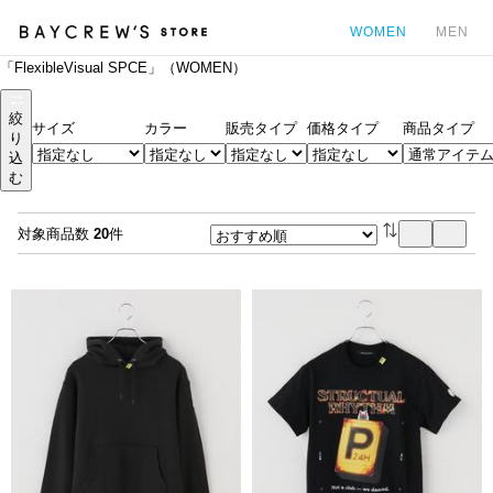
WOMEN
MEN
「FlexibleVisual SPCE」（WOMEN）
カ
絞
サイズ
カラー
販売タイプ
価格タイプ
商品タイプ
り
込
む
対象商品数
20
件