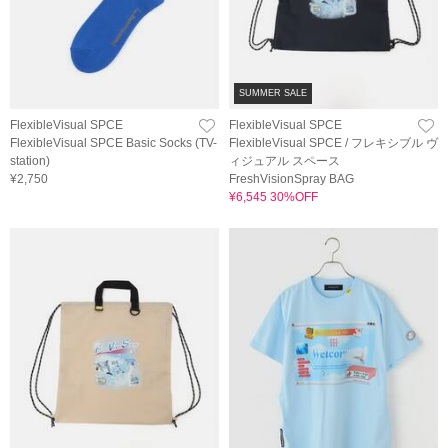
SUMMER SALE
FlexibleVisual SPCE
FlexibleVisual SPCE
FlexibleVisual SPCE Basic Socks (TV-
FlexibleVisual SPCE / フレキシブル ヴ
station)
ィジュアル スペース
¥2,750
FreshVisionSpray BAG
¥6,545 30%OFF