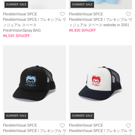
SUMMER SALE
SUMMER SALE
FlexibleVisual SPCE
FlexibleVisual SPCE
FlexibleVisual SPCE / フレキシブル ヴ
FlexibleVisual SPCE / フレキシブル ヴ
ィジュアル スペース
ィジュアル スペース website in 2001
FreshVisionSpray BAG
¥6,930 30%OFF
¥6,545 30%OFF
SUMMER SALE
SUMMER SALE
FlexibleVisual SPCE
FlexibleVisual SPCE
FlexibleVisual SPCE / フレキシブル ヴ
FlexibleVisual SPCE / フレキシブル ヴ