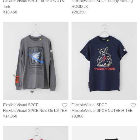
FlexibleVisual SPCE HIPHOPNUTS
FlexibleVisual SPCE Puppy Parking
TEE
HOOD JK
¥10,450
¥20,350
FlexibleVisual SPCE
FlexibleVisual SPCE
FlexibleVisual SPCE Nuts On LS TEE
FlexibleVisual SPCE NUTEEIH TEE
¥14,850
¥8,800