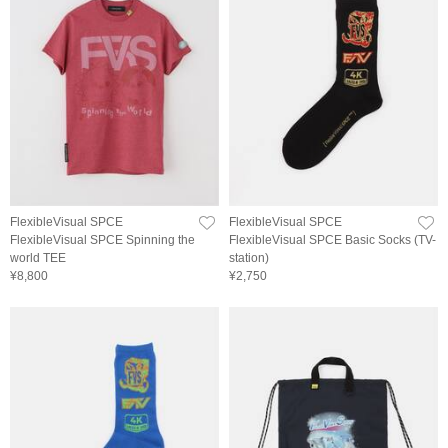
FlexibleVisual SPCE
FlexibleVisual SPCE
FlexibleVisual SPCE Spinning the
FlexibleVisual SPCE Basic Socks (TV-
world TEE
station)
¥8,800
¥2,750