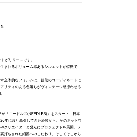
ー名
カートがリリースです。
て生まれるボリューム感あるシルエットが特徴で
画す立体的なフォルムは、普段のコーディネートに
リアリティのある色落ちがヴィンテージ感漂わせる
用。
が「ニードルズ(NEEDLES)」をスタート。日本
20年に渡り牽引してきた経験から、そのネットワ
ーやクリエイターと盛んにプロジェクトを展開。メ
に裏打ちされた細部へのこだわり、そしてそこから