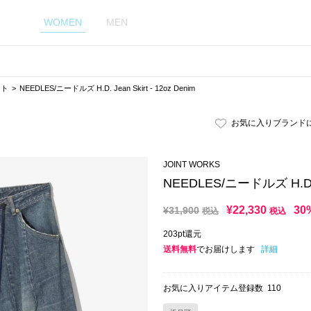
WOMEN
MEN
ート
NEEDLES/ニードルズ H.D. Jean Skirt - 12oz Denim
お気に入りブランド
JOINT WORKS
NEEDLES/ニードルズ H.D. Je
¥
22,330
30
¥
31,900
税込
税込
203pt還元
送料無料
でお届けします
詳細
お気に入りアイテム登録数
110