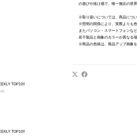
の遊びや抜け感で、唯一無比の世
※取り扱いについては、商品につ
※照明の関係により、実際よりも
またパソコン・スマートフォンな
若干製品と画像のカラーが異なる
※商品の色味は、商品アップ画像
KLY TOP10!!
 本社
KLY TOP10!!