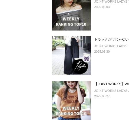
JOINT WORKS LADYS
2025.06.03
トラックだけじゃない！
JOINT WORKS LAD
2025.05.30
【JOINT WORKS】WEE
JOINT WORKS LADYS
2025.05.27