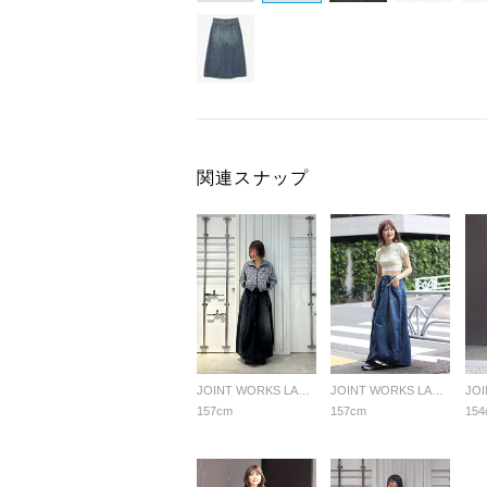
関連スナップ
JOINT WORKS LADYS
JOINT WORKS LADYS
157cm
157cm
154