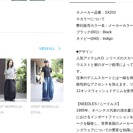
※メーカー品番：SX203
※カラーについて
弊社販売カラー名：メーカーカラ
ブラック(001)：Black
ネイビー(040)：Indigo
VIEW ALL
■デザイン
人気アイテムH.D. シリーズのス
ウエストと裾のダーツ処理によっ
す。
従来のデニムスカートとは一線を
個性的なアクセントを加えます。
12オンスウォッシュドデニムを使
【NEEDLES / ニードルズ】
JOINT WORKS LADYS
JOINT WORKS LADYS
1995年、ネペンテス代表の清水慶三
cm
157cm
におけるインポートファッションを
ークを駆使し、世界各国のメーカ
ンズウェアについての豊富な知識