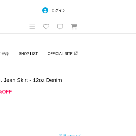
ログイン
に登録
SHOP LIST
OFFICIAL SITE
an Skirt - 12oz Denim
%OFF