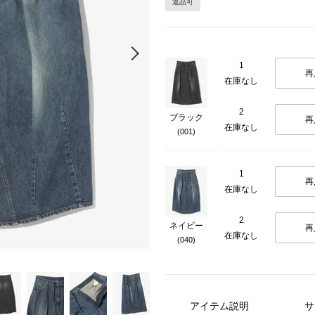
返品可
Next
1
再
在庫なし
2
ブラック
再
在庫なし
(001)
1
再
在庫なし
2
ネイビー
再
在庫なし
(040)
アイテム説明
サ