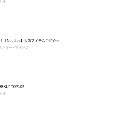
 本社
【Needles】人気アイテムご紹介✨
YS ららぽーと富士見店
KLY TOP10!!
 本社