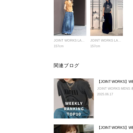
JOINT WORKS LADYS
JOINT WORKS LADYS
157cm
157cm
関連ブログ
【JOINT WORKS】WEE
JOINT WORKS MENS
2025.06.17
【JOINT WORKS】WEE