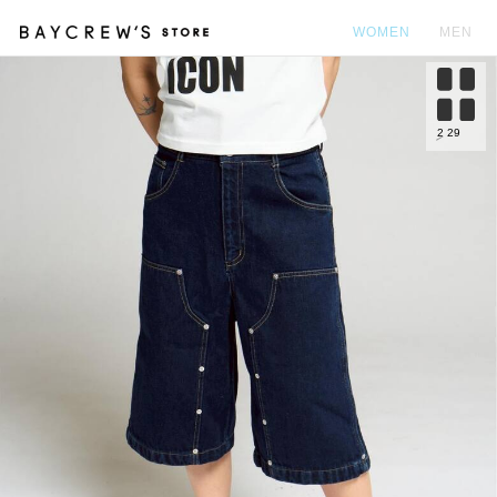
WOMEN
MEN
カ
2
29