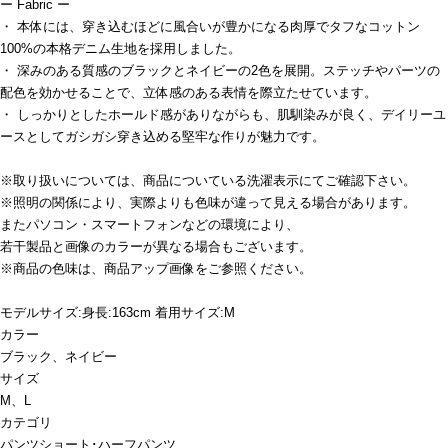
ー Fabric ー
・ 本体には、穿き込むほどに風合いが豊かになる肉厚でタフなコットン
100%の本格デニム生地を採用しました。
・ 深みのある質感のブラックとネイビーの2色を展開。ステッチやパーツの
配色を効かせることで、立体感のある表情を際立たせています。
・ しっかりとしたホールド感がありながらも、肌馴染みが良く、デイリーユ
ースとしてガシガシ穿き込める堅牢な作りが魅力です。
※取り扱いについては、商品についている洗濯表示にてご確認下さい。
※照明の関係により、実際よりも色味が違って見える場合があります。
またパソコン・スマートフォンなどの環境により、
若干製品と画像のカラーが異なる場合もございます。
※商品の色味は、商品アップ画像をご参照ください。
モデルサイズ:身長:163cm 着用サイズ:M
カラー
ブラック、ネイビー
サイズ
M、L
カテゴリ
パンツ
ショート･ハーフパンツ