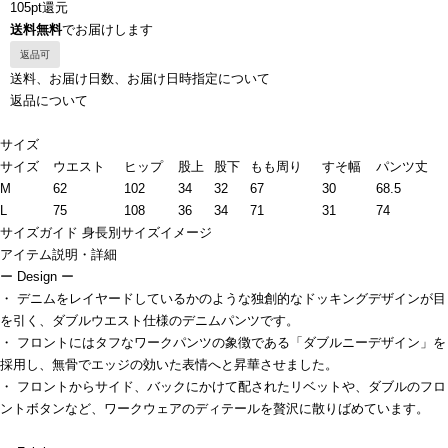
105pt還元
送料無料
でお届けします
返品可
送料、お届け日数、お届け日時指定について
返品について
サイズ
サイズ
ウエスト
ヒップ
股上
股下
もも周り
すそ幅
パンツ丈
M
62
102
34
32
67
30
68.5
L
75
108
36
34
71
31
74
サイズガイド
身長別サイズイメージ
アイテム説明・詳細
ー Design ー
・ デニムをレイヤードしているかのような独創的なドッキングデザインが目
を引く、ダブルウエスト仕様のデニムパンツです。
・ フロントにはタフなワークパンツの象徴である「ダブルニーデザイン」を
採用し、無骨でエッジの効いた表情へと昇華させました。
・ フロントからサイド、バックにかけて配されたリベットや、ダブルのフロ
ントボタンなど、ワークウェアのディテールを贅沢に散りばめています。