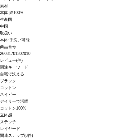
素材
本体:綿100%
生産国
中国
取扱い
本体:手洗い可能
商品番号
26031701302010
レビュー
(
件)
関連キーワード
自宅で洗える
ブラック
コットン
ネイビー
デイリーで活躍
コットン100%
立体感
ステッチ
レイヤード
関連スナップ
(8件)