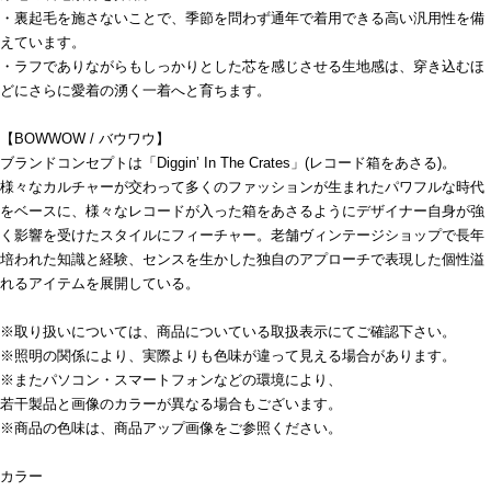
・裏起毛を施さないことで、季節を問わず通年で着用できる高い汎用性を備
えています。
・ラフでありながらもしっかりとした芯を感じさせる生地感は、穿き込むほ
どにさらに愛着の湧く一着へと育ちます。
【BOWWOW / バウワウ】
ブランドコンセプトは「Diggin’ In The Crates」(レコード箱をあさる)。
様々なカルチャーが交わって多くのファッションが生まれたパワフルな時代
をベースに、様々なレコードが入った箱をあさるようにデザイナー自身が強
く影響を受けたスタイルにフィーチャー。老舗ヴィンテージショップで長年
培われた知識と経験、センスを生かした独自のアプローチで表現した個性溢
れるアイテムを展開している。
※取り扱いについては、商品についている取扱表示にてご確認下さい。
※照明の関係により、実際よりも色味が違って見える場合があります。
※またパソコン・スマートフォンなどの環境により、
若干製品と画像のカラーが異なる場合もございます。
※商品の色味は、商品アップ画像をご参照ください。
カラー