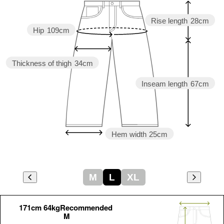
Rise length
28cm
Hip
109cm
Thickness of thigh
34cm
Inseam length
67cm
Hem width
25cm
M
L
XL
171cm 64kgRecommended
M