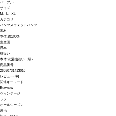
パープル
サイズ
M、L、XL
カテゴリ
パンツ
スウェットパンツ
素材
本体:綿100%
生産国
日本
取扱い
本体:洗濯機洗い（弱）
商品番号
26030731413010
レビュー
(
件)
関連キーワード
Bowwow
ヴィンテージ
ラフ
オールシーズン
裏毛