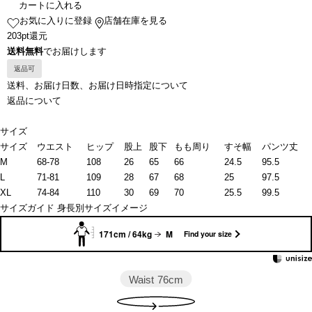
カートに入れる
お気に入りに登録
店舗在庫を見る
203pt還元
送料無料
でお届けします
返品可
送料、お届け日数、お届け日時指定について
返品について
サイズ
サイズ
ウエスト
ヒップ
股上
股下
もも周り
すそ幅
パンツ丈
M
68-78
108
26
65
66
24.5
95.5
L
71-81
109
28
67
68
25
97.5
XL
74-84
110
30
69
70
25.5
99.5
サイズガイド
身長別サイズイメージ
171cm / 64kg
M
Find your size
Waist
76cm