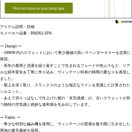
Find out more on your body type
アイテム説明・詳細
※メーカー品番：BW261-SPA
ー Design ー
・1990年代のスウェットにおいて希少価値の高いラベンダーカラーを忠実に
再現。
・長年の着用と洗濯を繰り返すことで生まれるフェードや色ムラなど、リア
ルな経年変化を丁寧に作り込み、ヴィンテージ特有の時間の重なりを表現し
ました。
・股上を深く取り、スラックスのような端正なラインを意識した計算された
シルエット。
・あえて切りっぱなしで仕上げた裾の「未完成感」が、古いスウェットが持
つ独特の空気感と絶妙な違和感を生み出しています。
ー Fabric ー
・希少な特別な編み機を使用し、ヴィンテージの質感を最大限に引き出した
厚地の裏毛素材を採用。