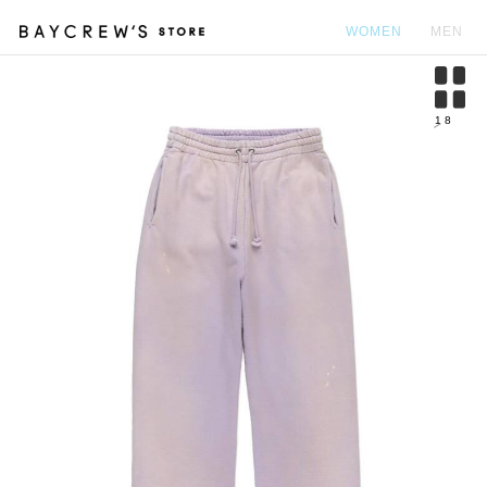
WOMEN
MEN
カ
1
8