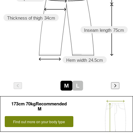
Thickness of thigh
34cm
Inseam length
75cm
Hem width
24.5cm
M
L
173cm 70kgRecommended
M
Find out more on your body type