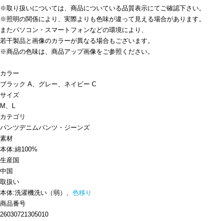
※取り扱いについては、商品についている品質表示にてご確認下さい。
※照明の関係により、実際よりも色味が違って見える場合があります。
またパソコン・スマートフォンなどの環境により、
若干製品と画像のカラーが異なる場合もございます。
※商品の色味は、商品アップ画像をご参照ください。
カラー
ブラック A、グレー、ネイビー C
サイズ
M、L
カテゴリ
パンツ
デニムパンツ・ジーンズ
素材
本体:綿100%
生産国
中国
取扱い
本体:洗濯機洗い（弱）、
色移り
商品番号
26030721305010