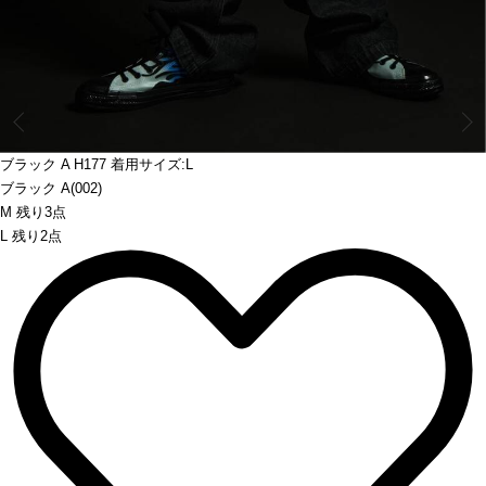
Prev
ブラック A H177 着用サイズ:L
ブラック A(002)
M 残り3点
L 残り2点