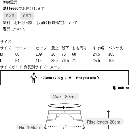
84pt還元
送料¥660
でお届けします
再入荷
返品可
送料、お届け日数、お届け日時指定について
返品について
サイズ
サイズ
ウエスト
ヒップ
股上
股下
もも周り
すそ幅
パンツ丈
M
80
109
28
75
68
24.5
105
L
84
112
28.5
76.5
71
25.5
108
サイズガイド
身長別サイズイメージ
173cm / 70kg
M
Find your size
Waist
80cm
Rise length
28cm
Hip
109cm