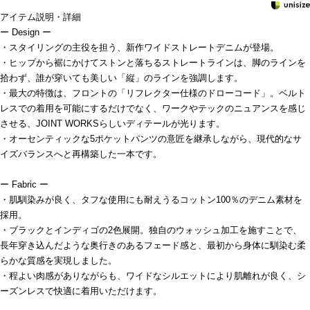
アイテム説明・詳細
ー Design ー
・スタイリングの主役を担う、新作ワイドストレートデニムが登場。
・ヒップから裾にかけてストンと落ちるストレートラインは、脚のラインを
拾わず、誰が穿いても美しい「縦」のラインを強調します。
・最大の特徴は、フロントの「リフレクター仕様のドローコード」。ベルト
レスでの着用を可能にするだけでなく、ワークやテックのニュアンスを感じ
させる、JOINT WORKSらしいディテールが光ります。
・オーセンティックな5ポケットパンツの意匠を継承しながら、現代的なサ
イズバランスへと再構築した一本です。
ー Fabric ー
・肌馴染みが良く、タフな使用にも耐えうるコットン100％のデニム素材を
採用。
・ブラックとインディゴの2色展開。独自のウォッシュ加工を施すことで、
長年穿き込んだような奥行きのあるフェード感と、最初から身体に馴染む柔
らかな質感を実現しました。
・程よい肉感がありながらも、ワイドなシルエットにより肌離れが良く、シ
ーズンレスで快適に着用いただけます。