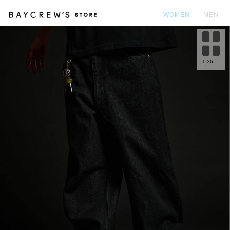
WOMEN
MEN
カ
1
36