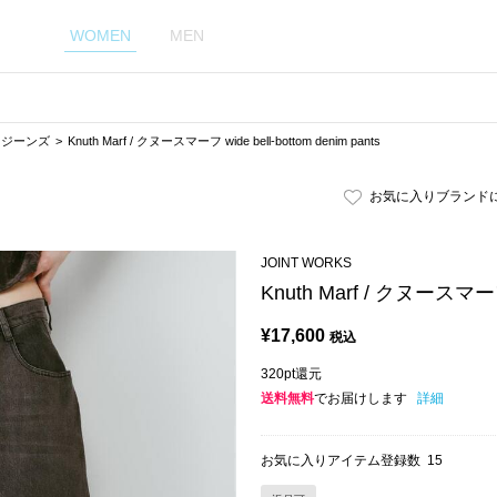
WOMEN
MEN
・ジーンズ
Knuth Marf / クヌースマーフ wide bell-bottom denim pants
お気に入りブランド
JOINT WORKS
Knuth Marf / クヌースマーフ w
¥
17,600
税込
320pt還元
送料無料
でお届けします
詳細
お気に入りアイテム登録数
15