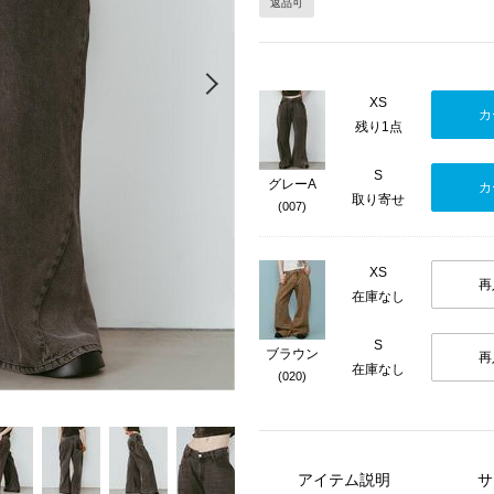
返品可
Next
XS
カ
残り1点
S
グレーA
カ
取り寄せ
(007)
XS
再
在庫なし
S
ブラウン
再
在庫なし
(020)
アイテム説明
サ