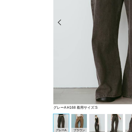
Prev
グレーA H168 着用サイズ:S
グレーA
ブラウン