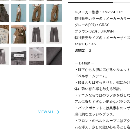
※メーカー型番：KM26SUG05
弊社販売カラー名：メーカーカラ
グレーA(007)：GRAY
ブラウン(020)：BROWN
弊社販売サイズ名：メーカーサイ
XS(801)：XS
S(802)：S
ー Design ー
・膝下から大胆に広がるシルエッ
ドベルボトムデニム。
・腰まわりはすっきりと、裾にか
体に強い存在感を与える設計。
・デニムならではのラフさを残し
アルに寄りすぎない絶妙なバラン
・バックポケットには異素材のレ
VIEW ALL
現代的なエッジをプラス。
・フロントのベルトループにはア
ムを添え、少しの遊び心を落とし