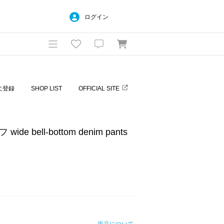
ログイン
に登録
SHOP LIST
OFFICIAL SITE
ide bell-bottom denim pants