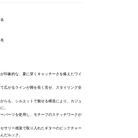
ー名
ズ名
トが印象的な、夏に穿くキャッチーさを備えたワイ
けて広がるラインが脚を長く見せ、スタイリング全
ながらも、シルエットで魅せる構造により、カジュ
スに。
ザーパーツを使用し、モチーフのステッチワークが
クセサリー感覚で取り入れたギターのピックチャー
込んだルック。