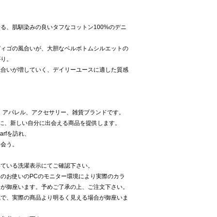
る、肌馴染みの良いタフなコットン100%のデニ
ディゴの風合いが、大胆なベルボトムシルエットの
がり。
風合いが増していく、デイリーユースに適した質感
た、アパレル、アクセサリー、雑貨ブランドです。
た瞬間に、新しい自分に出会える商品を提供します。
Marfを訪れ、
出会う。
いている洗濯表示にてご確認下さい。
のお使いのPCのモニター環境により実際のカラ
合が御座います。予めご了承の上、ご注文下さい。
減で、実際の商品より明るく見える場合が御座いま