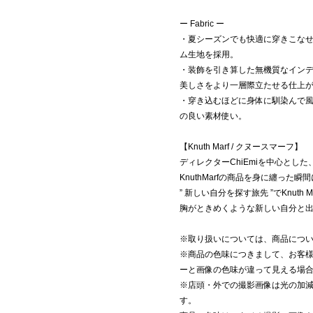
ー Fabric ー
・夏シーズンでも快適に穿きこなせ
ム生地を採用。
・装飾を引き算した無機質なイン
美しさをより一層際立たせる仕上
・穿き込むほどに身体に馴染んで
の良い素材使い。
【Knuth Marf / クヌースマーフ】
ディレクターChiEmiを中心とし
KnuthMarfの商品を身に纏っ
” 新しい自分を探す旅先 ”でKnuth 
胸がときめくような新しい自分と
※取り扱いについては、商品につ
※商品の色味につきまして、お客様
ーと画像の色味が違って見える場
※店頭・外での撮影画像は光の加
す。