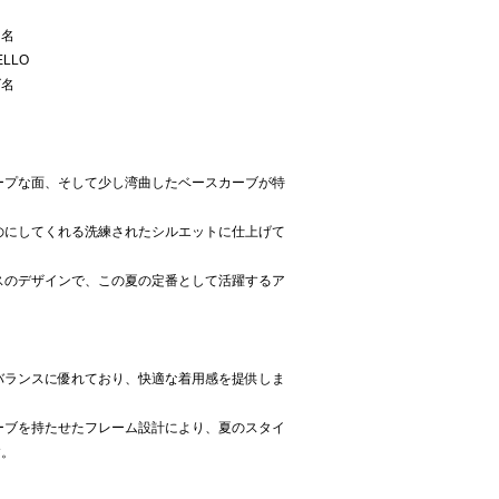
ー名
ELLO
ズ名
ープな面、そして少し湾曲したベースカーブが特
のにしてくれる洗練されたシルエットに仕上げて
スのデザインで、この夏の定番として活躍するア
バランスに優れており、快適な着用感を提供しま
ーブを持たせたフレーム設計により、夏のスタイ
す。