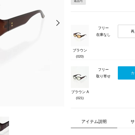
返品可
Next
フリー
再
在庫なし
ブラウン
(020)
フリー
カ
取り寄せ
ブラウン A
(021)
アイテム説明
サ