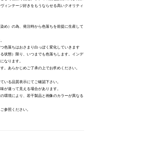
、ヴィンテージ好きをもうならせる高いクオリティ
料染め）の為、発注時から色落ちを前提に生産して
す。
ずつ色落ちはおさまり白っぽく変化していきます
いる状態）限り、いつまでも色落ちします。インデ
質になります。
ます。あらかじめご了承の上でお求めください。
いている品質表示にてご確認下さい。
色味が違って見える場合があります。
どの環境により、若干製品と画像のカラーが異なる
をご参照ください。