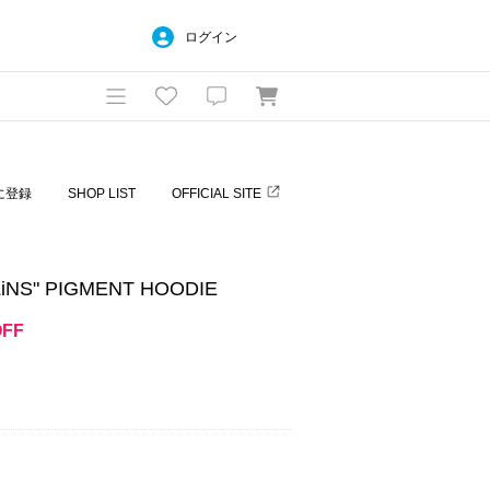
ログイン
に登録
SHOP LIST
OFFICIAL SITE
iNS" PIGMENT HOODIE
OFF