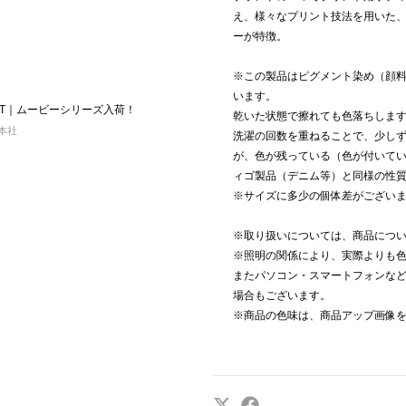
え、様々なプリント技法を用いた
ーが特徴。
※この製品はピグメント染め（顔
います。
 BEST｜ムービーシリーズ入荷！
乾いた状態で擦れても色落ちしま
 本社
洗濯の回数を重ねることで、少し
が、色が残っている（色が付いて
ィゴ製品（デニム等）と同様の性
※サイズに多少の個体差がござい
※取り扱いについては、商品につ
※照明の関係により、実際よりも
またパソコン・スマートフォンな
場合もございます。
※商品の色味は、商品アップ画像