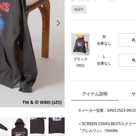
返品可
Next
M
再
在庫なし
L
ブラック
再
在庫なし
(001)
アイテム説明
サ
※メーカー型番：S/NO.2523-091SS
＜SCREEN STARS BEST/ス
『グレムリン』 / hoodie