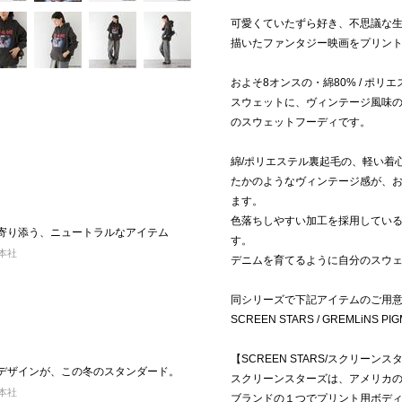
可愛くていたずら好き、不思議な
描いたファンタジー映画をプリン
およそ8オンスの・綿80% / ポ
スウェットに、ヴィンテージ風味
のスウェットフーディです。
綿/ポリエステル裏起毛の、軽い着
たかのようなヴィンテージ感が、
ます。
色落ちしやすい加工を採用してい
分に寄り添う、ニュートラルなアイテム
す。
 本社
デニムを育てるように自分のスウ
同シリーズで下記アイテムのご用
SCREEN STARS / GREMLiNS P
【SCREEN STARS/スクリーンス
ないデザインが、この冬のスタンダード。
スクリーンスターズは、アメリカの老舗
 本社
ブランドの１つでプリント用ボデ