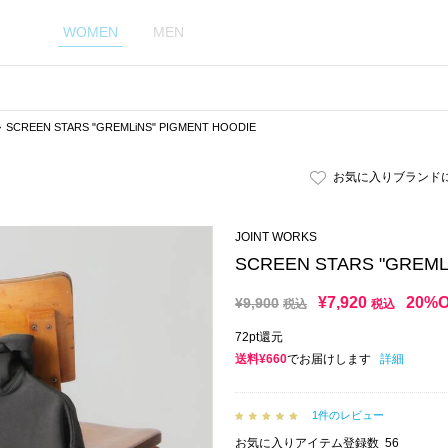
WOMEN
MEN
SCREEN STARS "GREMLiNS" PIGMENT HOODIE
お気に入りブランド
JOINT WORKS
SCREEN STARS "GREML
¥
7,920
20%
¥
9,900
税込
税込
72pt還元
送料¥660
でお届けします
詳細
1件のレビュー
お気に入りアイテム登録数
56