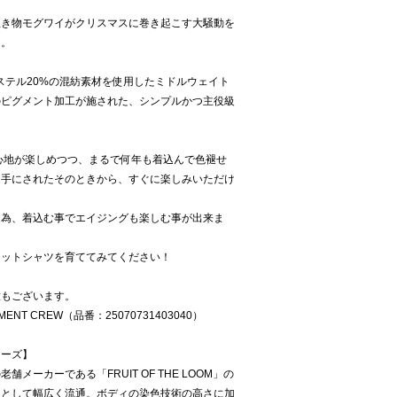
生き物モグワイがクリスマスに巻き起こす大騒動を
ト。
リエステル20%の混紡素材を使用したミドルウェイト
のピグメント加工が施された、シンプルかつ主役級
心地が楽しめつつ、まるで何年も着込んで色褪せ
お手にされたそのときから、すぐに楽しみいただけ
る為、着込む事でエイジングも楽しむ事が出来ま
ェットシャツを育ててみてください！
意もございます。
IGMENT CREW（品番：25070731403040）
ターズ】
メーカーである「FRUIT OF THE LOOM」の
ィとして幅広く流通。ボディの染色技術の高さに加