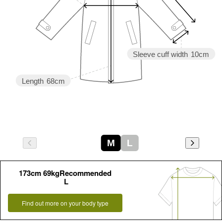
Sleeve cuff width
10cm
Length
68cm
M
L
173cm 69kgRecommended
L
Find out more on your body type