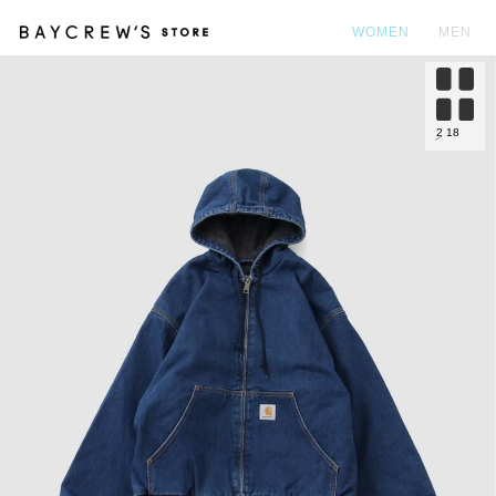
WOMEN
MEN
カ
2
18