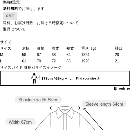
860pt還元
送料無料
でお届けします
返品可
送料、お届け日数、お届け日時指定について
返品について
サイズ
サイズ
肩幅
身幅
着丈
袖丈
重さ（g）
袖口
M
58
67
68
64
1824
20
L
61
70
72
65
1926
21
サイズガイド
身長別サイズイメージ
173cm / 69kg
L
Find your size
Shoulder width
58cm
Sleeve length
64cm
Width
67cm