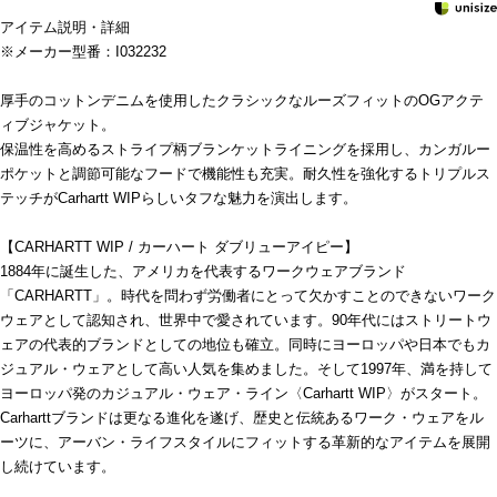
アイテム説明・詳細
※メーカー型番：I032232
厚手のコットンデニムを使用したクラシックなルーズフィットのOGアクテ
ィブジャケット。
保温性を高めるストライプ柄ブランケットライニングを採用し、カンガルー
ポケットと調節可能なフードで機能性も充実。耐久性を強化するトリプルス
テッチがCarhartt WIPらしいタフな魅力を演出します。
【CARHARTT WIP / カーハート ダブリューアイピー】
1884年に誕生した、アメリカを代表するワークウェアブランド
「CARHARTT」。時代を問わず労働者にとって欠かすことのできないワーク
ウェアとして認知され、世界中で愛されています。90年代にはストリートウ
ェアの代表的ブランドとしての地位も確立。同時にヨーロッパや日本でもカ
ジュアル・ウェアとして高い人気を集めました。そして1997年、満を持して
ヨーロッパ発のカジュアル・ウェア・ライン〈Carhartt WIP〉がスタート。
Carharttブランドは更なる進化を遂げ、歴史と伝統あるワーク・ウェアをル
ーツに、アーバン・ライフスタイルにフィットする革新的なアイテムを展開
し続けています。