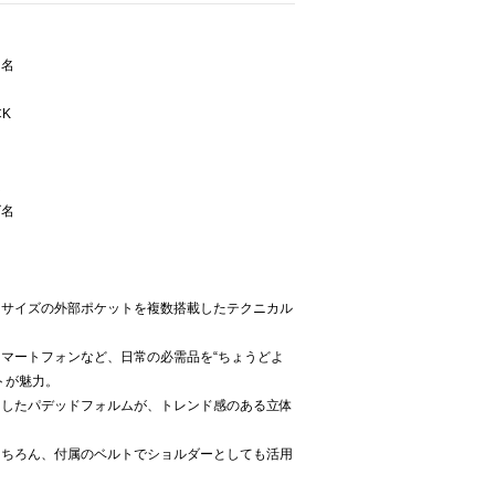
ー名
CK
R
ズ名
るサイズの外部ポケットを複数搭載したテクニカル
マートフォンなど、日常の必需品を“ちょうどよ
トが魅力。
としたパデッドフォルムが、トレンド感のある立体
もちろん、付属のベルトでショルダーとしても活用