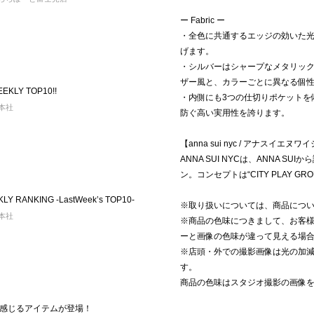
ー Fabric ー
・全色に共通するエッジの効いた
げます。
・シルバーはシャープなメタリッ
ザー風と、カラーごとに異なる個
KLY TOP10!!
・内側にも3つの仕切りポケットを
 本社
防ぐ高い実用性を誇ります。
【anna sui nyc / アナスイエヌワ
ANNA SUI NYCは、ANNA SUI
ン。コンセプトは“CITY PLAY GRO
LY RANKING -LastWeek’s TOP10‐
※取り扱いについては、商品につ
 本社
※商品の色味につきまして、お客様
ーと画像の色味が違って見える場
※店頭・外での撮影画像は光の加
す。
商品の色味はスタジオ撮影の画像
春を感じるアイテムが登場！