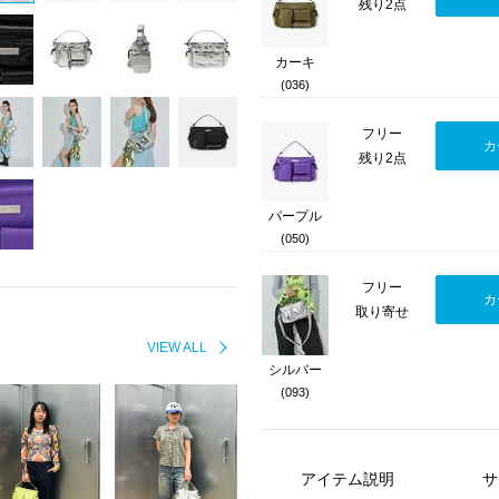
残り2点
カーキ
(036)
フリー
カ
残り2点
パープル
(050)
フリー
カ
取り寄せ
VIEW ALL
シルバー
(093)
アイテム説明
サ