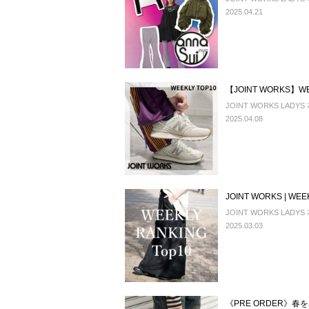
2025.04.21
【JOINT WORKS】WEE
JOINT WORKS LADYS
2025.04.08
JOINT WORKS | WEEK
JOINT WORKS LADYS
2025.03.03
《PRE ORDER》