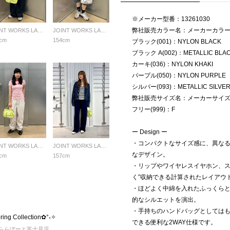
※メーカー型番：13261030
弊社販売カラー名：メーカーカラ
JOINT WORKS LADYS
JOINT WORKS LADYS
cm
154cm
ブラック(001)：NYLON BLACK
ブラック A(002)：METALLIC BLA
カーキ(036)：NYLON KHAKI
パープル(050)：NYLON PURPLE
シルバー(093)：METALLIC SILVE
弊社販売サイズ名：メーカーサイ
フリー(999)：F
ー Design ー
・コンパクトなサイズ感に、異な
JOINT WORKS LADYS
JOINT WORKS LADYS
なデザイン。
cm
157cm
・リップやワイヤレスイヤホン、ス
く”収納できる計算されたレイアウ
・ほどよく中綿を入れたふっくら
的なシルエットを演出。
・手持ちのハンドバッグとしては
ng Collection✿°˖✧
できる便利な2WAY仕様です。
YS ららぽーと富士見店