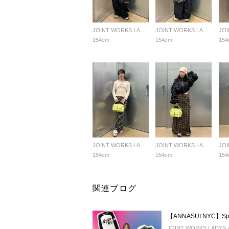
JOINT WORKS LADYS
JOINT WORKS LADYS
154cm
154cm
154
JOINT WORKS LADYS
JOINT WORKS LADYS
154cm
154cm
154
関連ブログ
【ANNASUI NYC】Spri
JOINT WORKS LAD