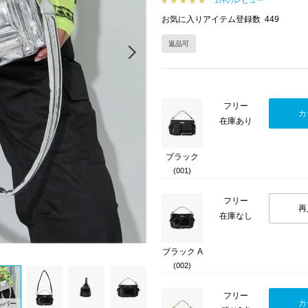
1件のレビュー
お気に入りアイテム登録数
449
返品可
Next
フリー
カ
在庫あり
ブラック
(001)
フリー
再
在庫なし
ブラック A
(002)
フリー
カ
ルバー