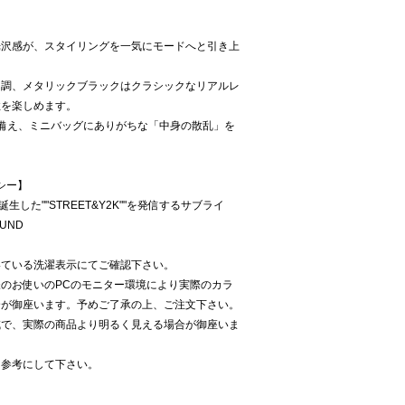
光沢感が、スタイリングを一気にモードへと引き上
ク調、メタリックブラックはクラシックなリアルレ
性を楽しめます。
備え、ミニバッグにありがちな「中身の散乱」を
イシー】
から誕生した""STREET&Y2K""を発信するサブライ
UND
いている洗濯表示にてご確認下さい。
のお使いのPCのモニター環境により実際のカラ
合が御座います。予めご了承の上、ご注文下さい。
減で、実際の商品より明るく見える場合が御座いま
を参考にして下さい。