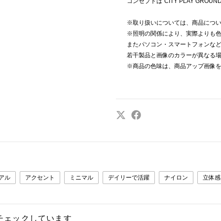
コンセプトは“CITY PLAY GROUN
※取り扱いについては、商品につ
※照明の関係により、実際よりも
またパソコン・スマートフォンな
若干製品と画像のカラーが異なる
※商品の色味は、商品アップ画像
アル
アクセント
ミニマル
デイリーで活躍
ナイロン
立体感
チェックしています