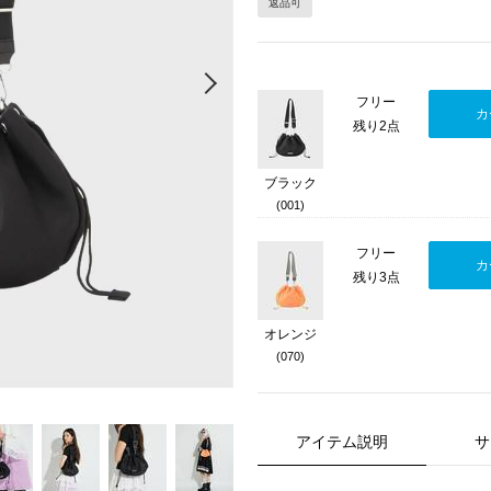
返品可
Next
フリー
カ
残り2点
ブラック
(001)
フリー
カ
残り3点
オレンジ
(070)
アイテム説明
サ