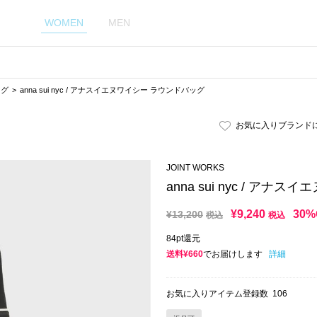
WOMEN
MEN
ッグ
anna sui nyc / アナスイエヌワイシー ラウンドバッグ
お気に入りブランド
JOINT WORKS
anna sui nyc / ア
¥
9,240
30%
¥
13,200
税込
税込
84pt還元
送料¥660
でお届けします
詳細
お気に入りアイテム登録数
106