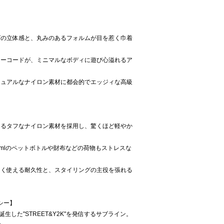
グの立体感と、丸みのあるフォルムが目を惹く巾着
ローコードが、ミニマルなボディに遊び心溢れるア
ジュアルなナイロン素材に都会的でエッジィな高級
うるタフなナイロン素材を採用し、驚くほど軽やか
0mlのペットボトルや財布などの荷物もストレスな
なく使える耐久性と、スタイリングの主役を張れる
イシー】
Iから誕生した"STREET&Y2K"を発信するサブライン。