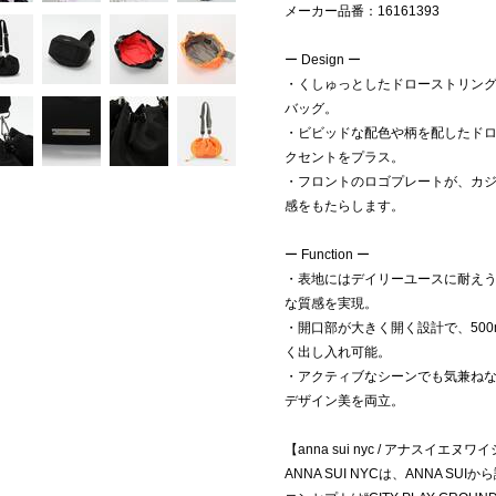
メーカー品番：16161393
ー Design ー
・くしゅっとしたドローストリン
バッグ。
・ビビッドな配色や柄を配したド
クセントをプラス。
・フロントのロゴプレートが、カ
感をもたらします。
ー Function ー
・表地にはデイリーユースに耐え
な質感を実現。
・開口部が大きく開く設計で、50
く出し入れ可能。
・アクティブなシーンでも気兼ね
デザイン美を両立。
【anna sui nyc / アナスイエヌワ
ANNA SUI NYCは、ANNA SU