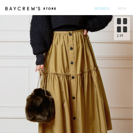
WOMEN
MEN
カ
2
25