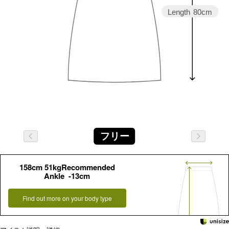
Length
80cm
フリー
158cm 51kgRecommended
Ankle -13cm
Find out more on your body type