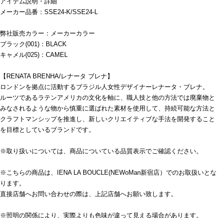
アイテム説明・詳細
メーカー品番：SSE24-K/SSE24-L
弊社販売カラー：メーカーカラー
ブラック(001)：BLACK
キャメル(025)：CAMEL
【RENATA BRENHA/レナータ ブレナ】
ロンドンを拠点に活動するブラジル人女性デザイナーレナータ・ブレナ。
ルーツであるラテンアメリカの文化を軸に、職人技と他の方法では廃棄物と
みなされるような物から慎重に選ばれた素材を使用して、持続可能な方法と
クラフトマンシップを推進し、新しいクリエイティブな手法を開発すること
を目標としているブランドです。
※取り扱いについては、商品についている品質表示でご確認ください。
※こちらの商品は、IENA LA BOUCLE(NEWoMan新宿店）でのお取扱いとな
ります。
直接店舗へお問い合わせの際は、上記店舗へお願い致します。
※照明の関係により、実際よりも色味が違って見える場合があります。