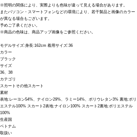
※照明の関係により、実際よりも色味が違って見える場合があります。
またパソコン・スマートフォンなどの環境により、若干製品と画像のカラー
が異なる場合もございます。
予めご了承ください。
※商品の色味は、商品アップ画像をご参照ください。
モデルサイズ:身長:162cm 着用サイズ:36
カラー
ブラック
サイズ
36、38
カテゴリ
スカート
その他スカート
素材
表地:レーヨン54%、ナイロン29%、ラミー14%、ポリウレタン3% 裏地:ポリ
エステル100% スカート2表地:ナイロン100% スカート2裏地:ポリエステル
100%
生産国
ベトナム
取扱い