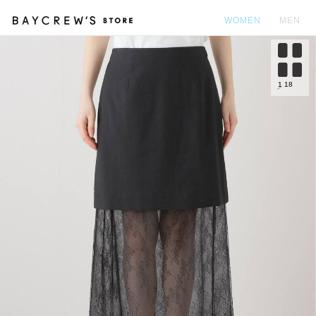
WOMEN
MEN
カ
1
18