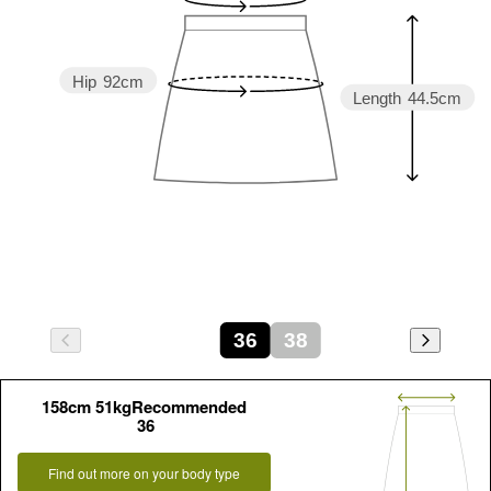
Hip
92cm
Length
44.5cm
36
38
158cm 51kgRecommended
36
Find out more on your body type