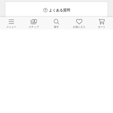
よくある質問
メニュー
スナップ
探す
お気に入り
カート
ご利用ガイド
店舗検索
採用情報
お客様対応方針
利用規約
企業情報
個人情報保護方針
特定商取引法に基づく表記
FOLLOW US