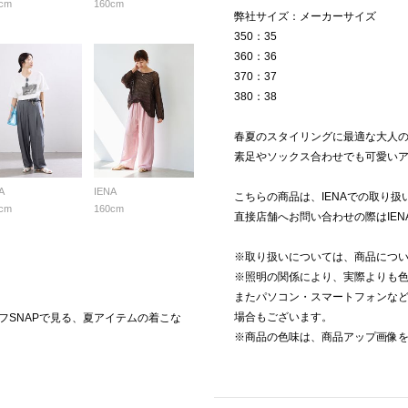
cm
160cm
弊社サイズ：メーカーサイズ
350：35
360：36
370：37
380：38
春夏のスタイリングに最適な大人
素足やソックス合わせでも可愛い
A
IENA
こちらの商品は、IENAでの取り扱
cm
160cm
直接店舗へお問い合わせの際はIE
※取り扱いについては、商品につ
※照明の関係により、実際よりも
またパソコン・スマートフォンな
場合もございます。
タッフSNAPで見る、夏アイテムの着こな
※商品の色味は、商品アップ画像