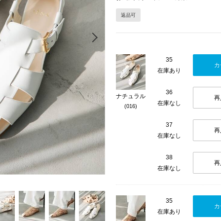
返品可
Next
35
カ
在庫あり
36
ナチュラル
再
在庫なし
(016)
37
再
在庫なし
38
再
在庫なし
35
カ
在庫あり