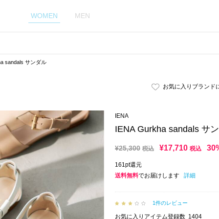
WOMEN
MEN
ha sandals サンダル
お気に入りブランド
IENA
IENA Gurkha sandals 
¥
17,710
30
¥
25,300
税込
税込
161pt還元
送料無料
でお届けします
詳細
1件のレビュー
お気に入りアイテム登録数
1404