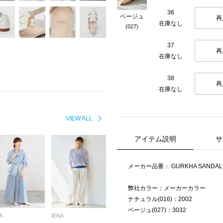
36
ベージュ
再
在庫なし
(027)
37
再
在庫なし
38
再
在庫なし
VIEW ALL
アイテム説明
サ
メーカー品番： GURKHA SANDAL
弊社カラー：メーカーカラー
ナチュラル(016)：2002
ベージュ(027)：3032
A
IENA