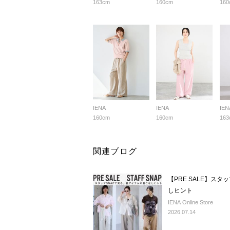
163cm
160cm
160
IENA
IENA
IEN
160cm
160cm
163
関連ブログ
【PRE SALE】ス
しヒント
IENA Online Store
2026.07.14