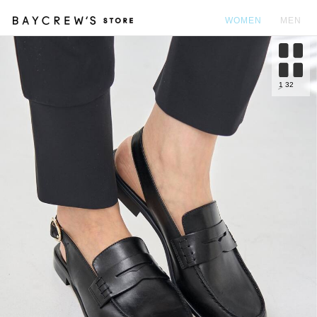
WOMEN
MEN
カ
1
32