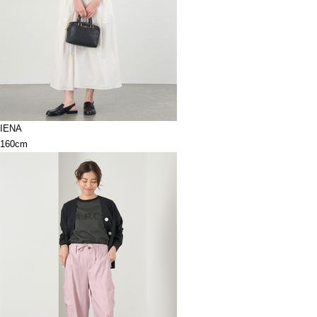
IENA
160cm