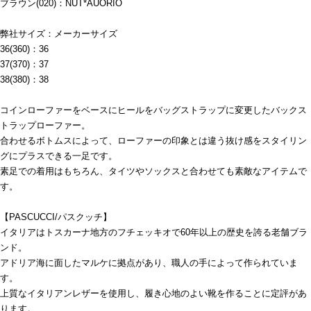
ブラウン(020)：NUT*AUORIO
弊社サイズ：メーカーサイズ
36(360)：36
37(370)：37
38(380)：38
コインローファーをベースにヒールをバッグストラップに変更したバックス
トラップローファー。
合わせるボトムスによって、ローファーの印象とは違う抜け感をスタイリン
グにプラスできる一足です。
素足での着用はもちろん、タイツやソックスと合わせても素敵なアイテムで
す。
【PASCUCCI/パスクッチ】
イタリアはトスカーナ地方のフチェッキオで60年以上の歴史を誇る老舗ブラ
ンド。
アドリア海に面したマルケに拠点があり、職人の手によって作られていま
す。
上質なイタリアンレザーを使用し、履き心地のよい靴を作ることに定評があ
ります。