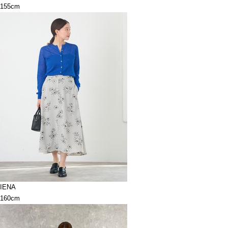
155cm
IENA
160cm