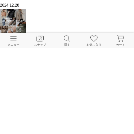
2024.12.28
人気ブランド勢揃い！"インポートアイテム"一気見せ！vol2
IENA Online Store
メニュー
スナップ
探す
お気に入り
カート
2024.12.21
【TOP10】先週の人気アイテムランキング｜IENA
IENA Online Store
2024.12.16
大発表！2024年下半期 “買ってよかったもの10選”