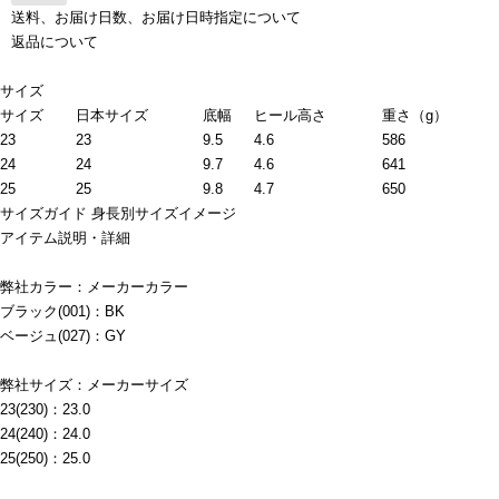
送料、お届け日数、お届け日時指定について
返品について
サイズ
サイズ
日本サイズ
底幅
ヒール高さ
重さ（g）
23
23
9.5
4.6
586
24
24
9.7
4.6
641
25
25
9.8
4.7
650
サイズガイド
身長別サイズイメージ
アイテム説明・詳細
弊社カラー：メーカーカラー
ブラック(001)：BK
ベージュ(027)：GY
弊社サイズ：メーカーサイズ
23(230)：23.0
24(240)：24.0
25(250)：25.0