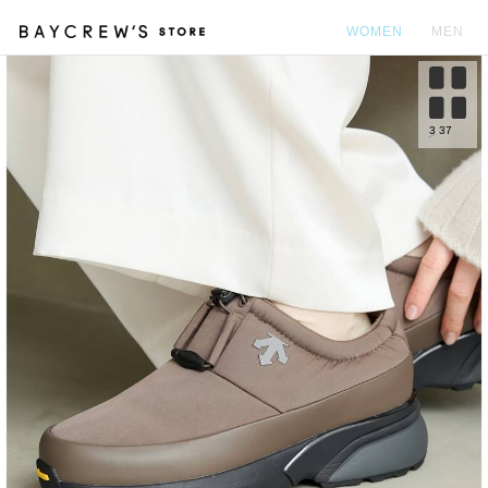
WOMEN
MEN
カ
3
37