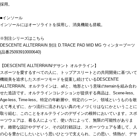
採用。
■インソール
インソールにはオーソライトを採用し、消臭機能も搭載。
※別注シリーズはこちら
DESCENTE ALLTERRAIN 別注 D.TRACE PAD MID MG ウィンターブーツ
(品番25093910000640)
【DESCENTE ALLTERRAIN/デサント オルテライン】
スポーツを愛するすべての人に、トップアスリートとの共同開発に基づいて
機能美を追求したスポーツモードを提案し続けているDESCENTE
ALLTERRAIN。オルテラインは、allと、地形という意味のterrainを組み合わ
せた造語です。オルテラインコレクションが提供する商品は、Scene-less,
Age-less, Time-less。特定の年齢層や、特定のシーン、領域というものを敢
えて考えずに、かつ流行に流されない真のモノづくりはなにかということに
取り組む、このことをオルテラインのデザインの根幹においています。スポ
ーツウェアは、着る人によって、使い方によって、無限の可能性がありま
す。緻密な設計やデザイン、その試行錯誤は、スポーツウェアを通して、人
の心を豊かにしたいという思いひとつで支えられ、この思い、情熱が、デサ