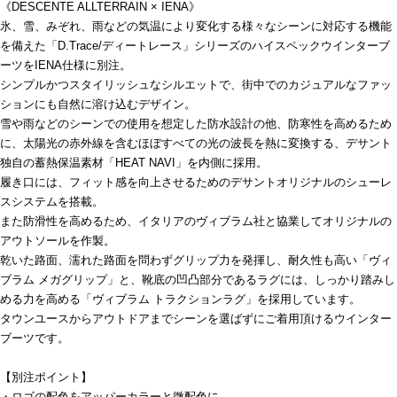
《DESCENTE ALLTERRAIN × IENA》
氷、雪、みぞれ、雨などの気温により変化する様々なシーンに対応する機能
を備えた「D.Trace/ディートレース」シリーズのハイスペックウインターブ
ーツをIENA仕様に別注。
シンプルかつスタイリッシュなシルエットで、街中でのカジュアルなファッ
ションにも自然に溶け込むデザイン。
雪や雨などのシーンでの使用を想定した防水設計の他、防寒性を高めるため
に、太陽光の赤外線を含むほぼすべての光の波長を熱に変換する、デサント
独自の蓄熱保温素材「HEAT NAVI」を内側に採用。
履き口には、フィット感を向上させるためのデサントオリジナルのシューレ
スシステムを搭載。
また防滑性を高めるため、イタリアのヴィブラム社と協業してオリジナルの
アウトソールを作製。
乾いた路面、濡れた路面を問わずグリップ力を発揮し、耐久性も高い「ヴィ
ブラム メガグリップ」と、靴底の凹凸部分であるラグには、しっかり踏みし
める力を高める「ヴィブラム トラクションラグ」を採用しています。
タウンユースからアウトドアまでシーンを選ばずにご着用頂けるウインター
ブーツです。
【別注ポイント】
・ロゴの配色をアッパーカラーと微配色に。