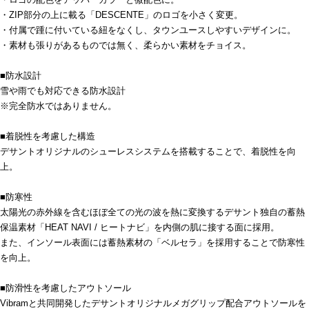
・ZIP部分の上に載る「DESCENTE」のロゴを小さく変更。
・付属で踵に付いている紐をなくし、タウンユースしやすいデザインに。
・素材も張りがあるものでは無く、柔らかい素材をチョイス。
■防水設計
雪や雨でも対応できる防水設計
※完全防水ではありません。
■着脱性を考慮した構造
デサントオリジナルのシューレスシステムを搭載することで、着脱性を向
上。
■防寒性
太陽光の赤外線を含むほぼ全ての光の波を熱に変換するデサント独自の蓄熱
保温素材「HEAT NAVI / ヒートナビ」を内側の肌に接する面に採用。
また、インソール表面には蓄熱素材の「ベルセラ」を採用することで防寒性
を向上。
■防滑性を考慮したアウトソール
Vibramと共同開発したデサントオリジナルメガグリップ配合アウトソールを