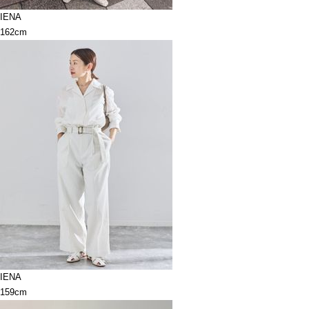
IENA
162cm
IENA
159cm