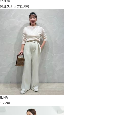
存在感
関連スナップ
(13件)
IENA
153cm