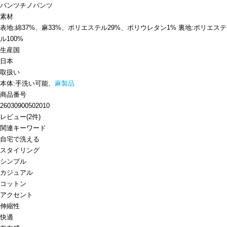
パンツ
チノパンツ
素材
表地:綿37%、麻33%、ポリエステル29%、ポリウレタン1% 裏地:ポリエステ
ル100%
生産国
日本
取扱い
本体:手洗い可能、
麻製品
商品番号
26030900502010
レビュー
(
2
件)
関連キーワード
自宅で洗える
スタイリング
シンプル
カジュアル
コットン
アクセント
伸縮性
快適