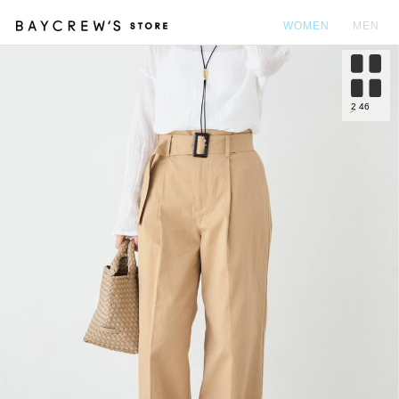
WOMEN
MEN
カ
2
46