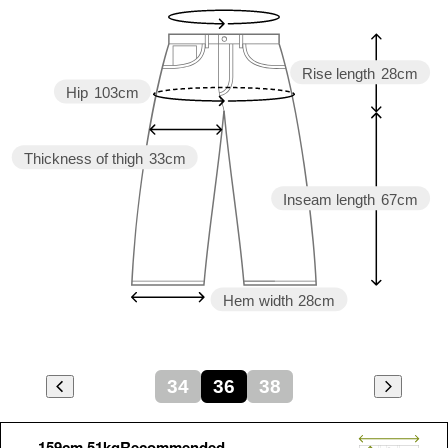
Rise length
28cm
Hip
103cm
Thickness of thigh
33cm
Inseam length
67cm
Hem width
28cm
34
36
38
159cm 51kgRecommended