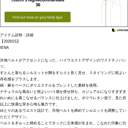
36
Find out more on your body type
アイテム説明・詳細
【2026SS】
IENA
共地ベルトがアクセントになった、ハイウエストデザインのワイドチノパン
ツ。
すとんと落ちるシルエットが脚をすらりと長く見せ、スタイリングに程よい
存在感をプラスします。
綿・麻をベースにポリエステルをブレンドした素材を使用。
ナチュラルな風合いと程よいハリ感を併せ持ち、カジュアルになりすぎずき
れいめにも着こなせるバランスに仕上げました。ポリウレタン混で、見た目
以上に快適な穿き心地も魅力です。
ゆとりのあるウエスト設計で、共地ベルトを締めてシルエットを調整してい
ただくデザイン。
ベルトをぎゅっと締めることでタックに立体感が生まれ、こなれた印象に仕