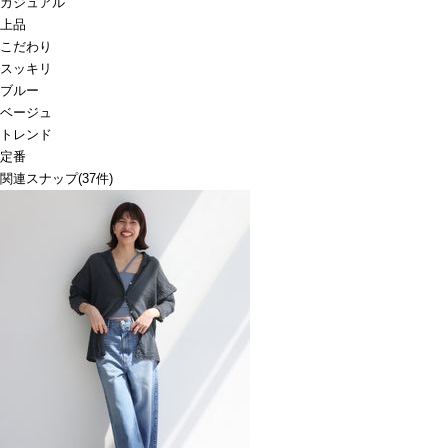
カジュアル
上品
こだわり
スッキリ
ブルー
ベージュ
トレンド
定番
関連スナップ
(37件)