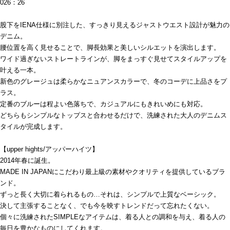
026：26
股下をIENA仕様に別注した、すっきり見えるジャストウエスト設計が魅力の
デニム。
腰位置を高く見せることで、脚長効果と美しいシルエットを演出します。
ワイド過ぎないストレートラインが、脚をまっすぐ見せてスタイルアップを
叶える一本。
新色のグレージュは柔らかなニュアンスカラーで、冬のコーデに上品さをプ
ラス。
定番のブルーは程よい色落ちで、カジュアルにもきれいめにも対応。
どちらもシンプルなトップスと合わせるだけで、洗練された大人のデニムス
タイルが完成します。
【upper hights/アッパーハイツ】
2014年春に誕生。
MADE IN JAPANにこだわり最上級の素材やクオリティを提供しているブラ
ンド。
ずっと長く大切に着られるもの…それは、シンプルで上質なベーシック。
決して主張することなく、でも今を映すトレンドだって忘れたくない。
個々に洗練されたSIMPLEなアイテムは、着る人との調和を与え、着る人の
毎日を豊かなものにしてくれます。