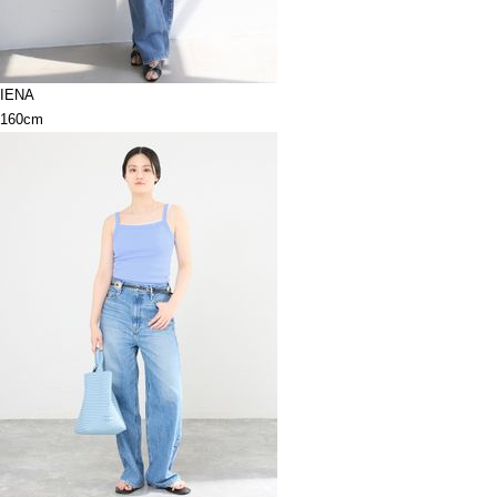
IENA
160cm