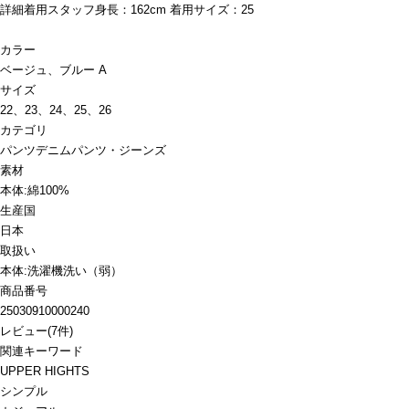
詳細着用スタッフ身長：162cm 着用サイズ：25
カラー
ベージュ、ブルー A
サイズ
22、23、24、25、26
カテゴリ
パンツ
デニムパンツ・ジーンズ
素材
本体:綿100%
生産国
日本
取扱い
本体:洗濯機洗い（弱）
商品番号
25030910000240
レビュー
(
7
件)
関連キーワード
UPPER HIGHTS
シンプル