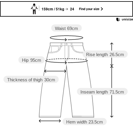
159cm / 51kg
24
Find your size
Waist
69cm
Rise length
26.5cm
Hip
95cm
Thickness of thigh
30cm
Inseam length
71.5cm
Hem width
23.5cm