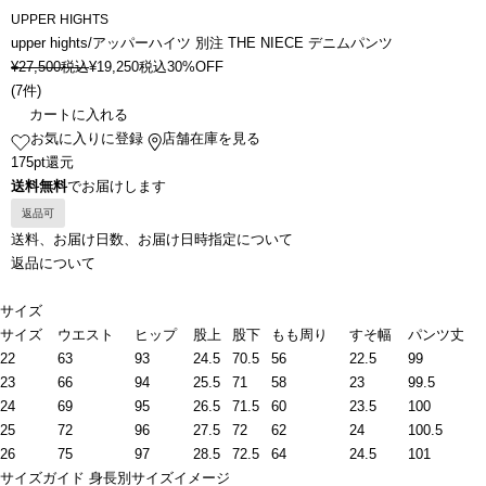
UPPER HIGHTS
upper hights/アッパーハイツ 別注 THE NIECE デニムパンツ
¥
27,500
税込
¥
19,250
税込
30%OFF
(
7件
)
カートに入れる
お気に入りに登録
店舗在庫を見る
175pt還元
送料無料
でお届けします
返品可
送料、お届け日数、お届け日時指定について
返品について
サイズ
サイズ
ウエスト
ヒップ
股上
股下
もも周り
すそ幅
パンツ丈
22
63
93
24.5
70.5
56
22.5
99
23
66
94
25.5
71
58
23
99.5
24
69
95
26.5
71.5
60
23.5
100
25
72
96
27.5
72
62
24
100.5
26
75
97
28.5
72.5
64
24.5
101
サイズガイド
身長別サイズイメージ