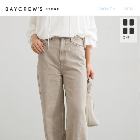
WOMEN
MEN
カ
2
48