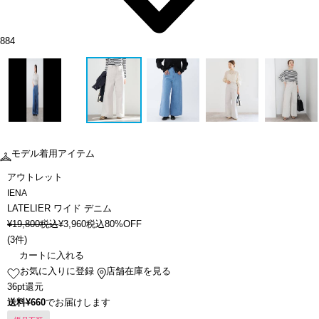
884
モデル着用アイテム
アウトレット
IENA
LATELIER ワイド デニム
¥
19,800
税込
¥
3,960
税込
80%OFF
(
3件
)
カートに入れる
お気に入りに登録
店舗在庫を見る
36pt還元
送料¥660
でお届けします