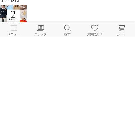
2025.02.04
NEW ARRIVALS | 春の新作が続々と登場！2月の新作をご紹介
メニュー
スナップ
探す
お気に入り
カート
IENA Online Store
2025.01.29
【PRE ORDER】拘りのデニムシリーズとIENAらしいクリーンなラインナッ
プが登場！
IENA Online Store
2025.01.10
このアイテムを見た人はこちらもチェックしています
HOME
IENA
パンツ
デニムパンツ・ジーンズ
LATELIER ワイド デニム