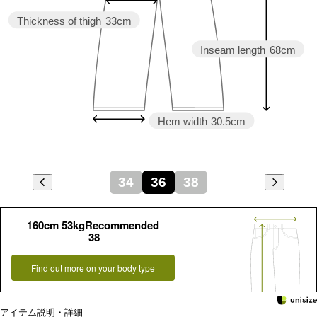
Thickness of thigh
33cm
Inseam length
68cm
Hem width
30.5cm
34
36
38
160cm 53kgRecommended
38
Find out more on your body type
アイテム説明・詳細