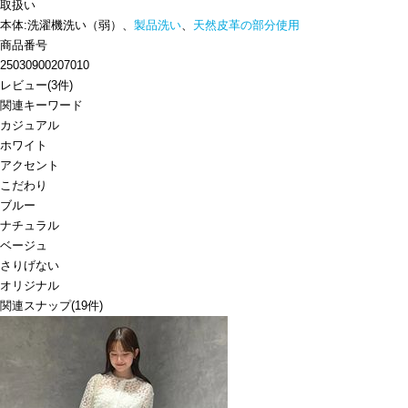
取扱い
本体:洗濯機洗い（弱）、
製品洗い
、
天然皮革の部分使用
商品番号
25030900207010
レビュー
(
3
件)
関連キーワード
カジュアル
ホワイト
アクセント
こだわり
ブルー
ナチュラル
ベージュ
さりげない
オリジナル
関連スナップ
(19件)