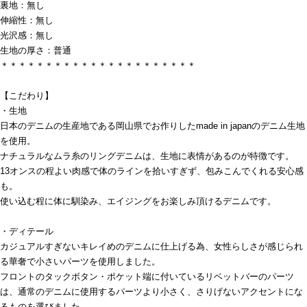
裏地：無し
伸縮性：無し
光沢感：無し
生地の厚さ：普通
＊＊＊＊＊＊＊＊＊＊＊＊＊＊＊＊＊＊＊＊＊＊
【こだわり】
・生地
日本のデニムの生産地である岡山県でお作りしたmade in japanのデニム生地
を使用。
ナチュラルなムラ糸のリングデニムは、生地に表情があるのが特徴です。
13オンスの程よい肉感で体のラインを拾いすぎず、包みこんでくれる安心感
も。
使い込む程に体に馴染み、エイジングをお楽しみ頂けるデニムです。
・ディテール
カジュアルすぎないキレイめのデニムに仕上げる為、女性らしさが感じられ
る華奢で小さいパーツを使用しました。
フロントのタックボタン・ポケット端に付いているリベットバーのパーツ
は、通常のデニムに使用するパーツより小さく、さりげないアクセントにな
るものを選びました。