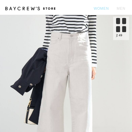
WOMEN
MEN
カ
2
49