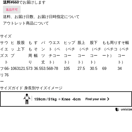
送料¥660
でお届けします
返品不可
送料、お届け日数、お届け日時指定について
アウトレット商品について
サイズ
サ
ウ
ヒ
股
股
も
す
パ
ウエス
ヒップ
股上
股下
もも周り
すそ幅
イ
エ
ッ
上
下
も
そ
ン
ト（ペ
（ペチ
（ペチ
（ペチ
（ペチコ
（ペチ
ズ
ス
プ
周
幅
ツ
チコー
コー
コー
コー
ート）
コー
ト
り
丈
ト）
ト）
ト）
ト）
ト）
フ
66-
106
31
21.5
73
36.5
53.5
68-78
105
27.5
30.5
69
34
リ
76
ー
サイズガイド
身長別サイズイメージ
159cm / 51kg
Knee -6cm
Find your size