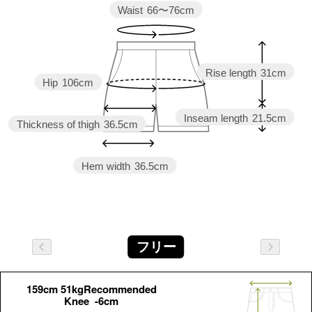
Waist
66〜76cm
Rise length
31cm
Hip
106cm
Inseam length
21.5cm
Thickness of thigh
36.5cm
Hem width
36.5cm
フリー
159cm 51kgRecommended
Knee -6cm