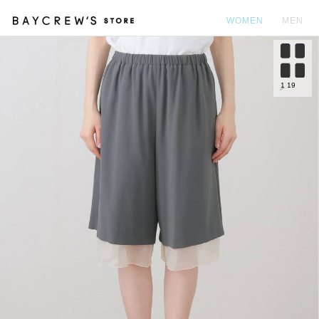
WOMEN
MEN
カ
1
19