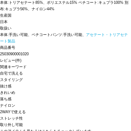
本体:トリアセテート85%、ポリエステル15% ペチコート:キュプラ100% 別
布:キュプラ56%、ナイロン44%
生産国
日本
取扱い
本体:手洗い可能、ペチコートパンツ:手洗い可能、
アセテート・トリアセテ
ート製品
商品番号
25030900001020
レビュー
(
件)
関連キーワード
自宅で洗える
スタイリング
抜け感
きれいめ
落ち感
ナイロン
2WAYで使える
ストレッチ性
取り外し可能