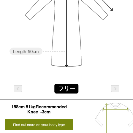
Length
90cm
フリー
158cm 51kgRecommended
Knee -3cm
Find out more on your body type