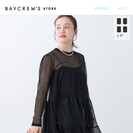
WOMEN
MEN
カ
1
37