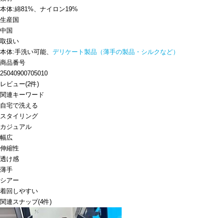
本体:綿81%、ナイロン19%
生産国
中国
取扱い
本体:手洗い可能、
デリケート製品（薄手の製品・シルクなど）
商品番号
25040900705010
レビュー
(
2
件)
関連キーワード
自宅で洗える
スタイリング
カジュアル
幅広
伸縮性
透け感
薄手
シアー
着回しやすい
関連スナップ
(4件)