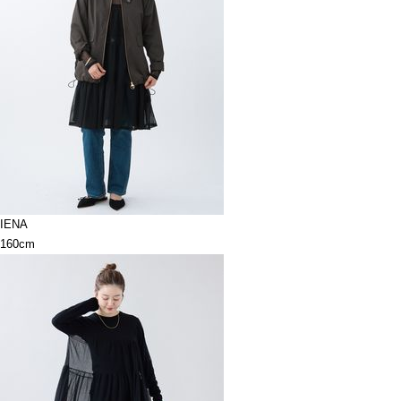
IENA
160cm