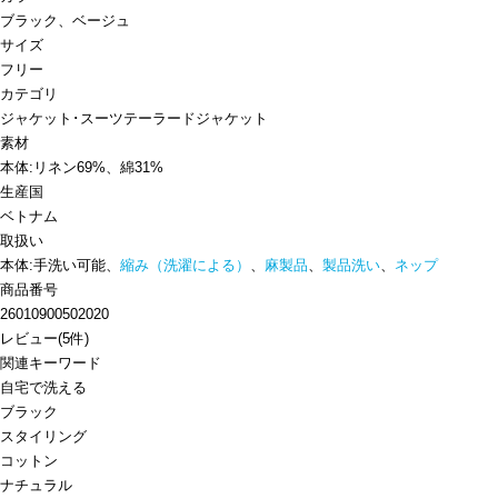
ブラック、ベージュ
サイズ
フリー
カテゴリ
ジャケット･スーツ
テーラードジャケット
素材
本体:リネン69%、綿31%
生産国
ベトナム
取扱い
本体:手洗い可能、
縮み（洗濯による）
、
麻製品
、
製品洗い
、
ネップ
商品番号
26010900502020
レビュー
(
5
件)
関連キーワード
自宅で洗える
ブラック
スタイリング
コットン
ナチュラル