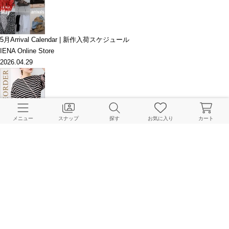
5月Arrival Calendar | 新作入荷スケジュール
IENA Online Store
2026.04.29
【PRE-ORDER】夏でも涼しく着て頂けるアイテム多数登場！今週の予約ア
メニュー
スナップ
探す
お気に入り
カート
イテムまとめ
IENA Online Store
2026.04.28
このアイテムを見た人はこちらもチェックしています
HOME
IENA
ジャケット･スーツ
テーラードジャケット
ウォッシャブル リネン混W
BAYCREW’S STORE 公式アプリ