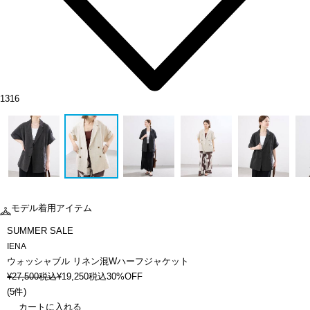
1316
モデル着用アイテム
SUMMER SALE
IENA
ウォッシャブル リネン混Wハーフジャケット
¥
27,500
税込
¥
19,250
税込
30%OFF
(
5件
)
カートに入れる