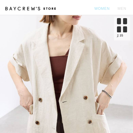
WOMEN
MEN
カ
2
35