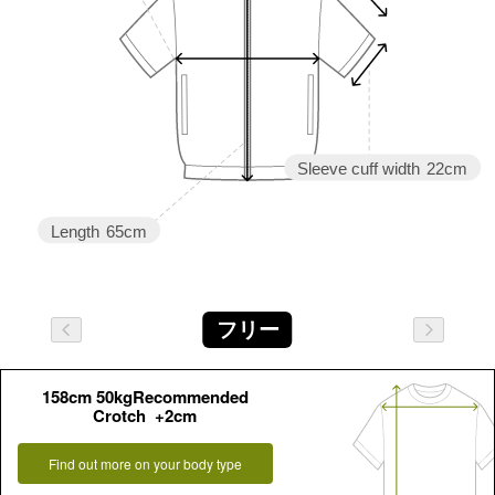
Sleeve cuff width
22cm
Length
65cm
フリー
158cm 50kgRecommended
Crotch +2cm
Find out more on your body type