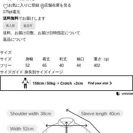
お気に入りに登録
店舗在庫を見る
175pt還元
送料無料
でお届けします
再入荷
返品可
送料、お届け日数、お届け日時指定について
返品について
サイズ
サイズ
身幅
着丈
裄丈
袖口
重さ（g）
フリー
52
65
40
44
402
サイズガイド
身長別サイズイメージ
158cm / 50kg
Crotch +2cm
Find your size
Shoulder width
38cm
Sleeve length
40cm
Width
52cm