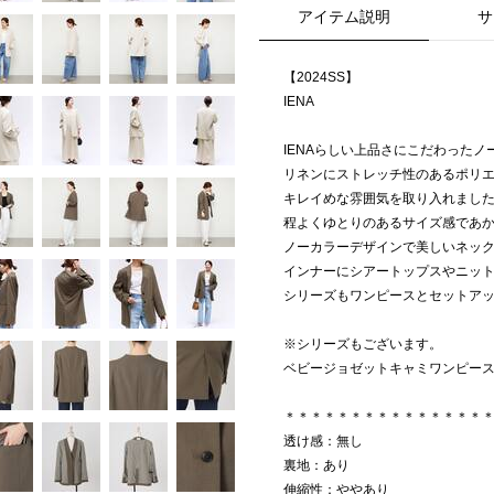
アイテム説明
サ
【2024SS】
IENA
IENAらしい上品さにこだわった
リネンにストレッチ性のあるポリ
キレイめな雰囲気を取り入れまし
程よくゆとりのあるサイズ感であ
ノーカラーデザインで美しいネッ
インナーにシアートップスやニッ
シリーズもワンピースとセットア
※シリーズもございます。
ベビージョゼットキャミワンピース(品番：
＊＊＊＊＊＊＊＊＊＊＊＊＊＊＊
透け感：無し
裏地：あり
伸縮性：ややあり