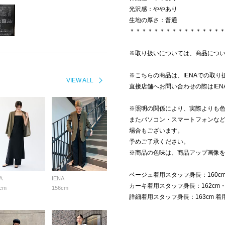
光沢感：ややあり
生地の厚さ：普通
＊＊＊＊＊＊＊＊＊＊＊＊＊＊＊
※取り扱いについては、商品につ
※こちらの商品は、IENAでの取り
VIEW ALL
直接店舗へお問い合わせの際はIE
※照明の関係により、実際よりも
またパソコン・スマートフォンな
場合もございます。
予めご了承ください。
※商品の色味は、商品アップ画像
ベージュ着用スタッフ身長：160cm・
A
IENA
カーキ着用スタッフ身長：162cm・1
cm
156cm
詳細着用スタッフ身長：163cm 着