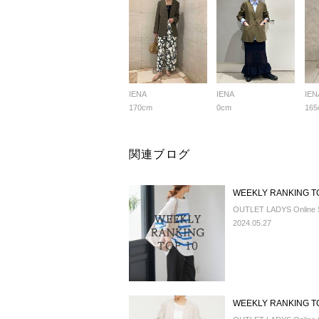
IENA
IENA
IEN
170cm
0cm
165
関連ブログ
WEEKLY RANKING
OUTLET LADYS Online 
2024.05.27
WEEKLY RANKING