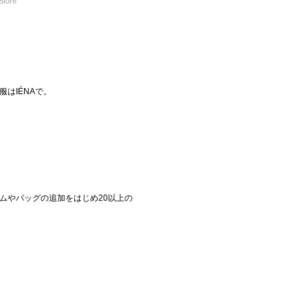
Store
はIÉNAで。
デニムやバッグの追加をはじめ20以上の