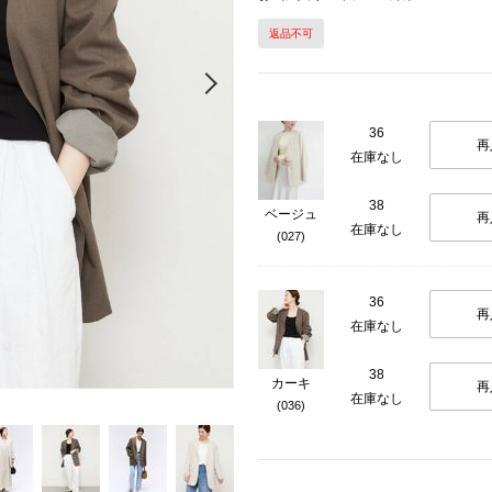
返品不可
Next
36
再
在庫なし
38
ベージュ
再
在庫なし
(027)
36
再
在庫なし
38
カーキ
再
在庫なし
(036)