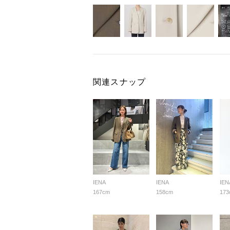
関連スナップ
IENA
IENA
IEN
167cm
158cm
173