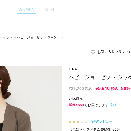
WOMEN
MEN
ャケット
ヘビージョーゼット ジャケット
お気に入りブランド
IENA
ヘビージョーゼット ジャ
¥
5,940
80%
¥
29,700
税込
税込
54pt還元
送料¥660
でお届けします
詳細
5件のレビュー
お気に入りアイテム登録数
2104