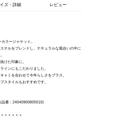
イズ・詳細
レビュー
ノーカラージャケット。
エステルをブレンドし、ナチュラルな風合いの中に
た。
か抜けた印象に。
クラインにもこだわりました。
トキャミを合わせて今年らしさをプラス。
ップスタイルもおすすめです。
24040900805010)
＊＊＊＊＊＊＊