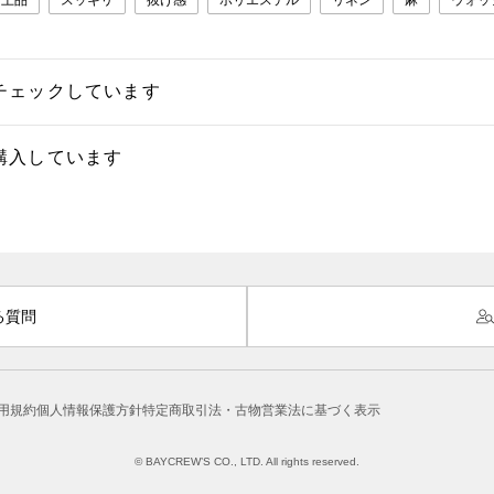
上品
スッキリ
抜け感
ポリエステル
リネン
麻
ウォッ
チェックしています
購入しています
る質問
用規約
個人情報保護方針
特定商取引法・古物営業法に基づく表示
© BAYCREW’S CO., LTD. All rights reserved.