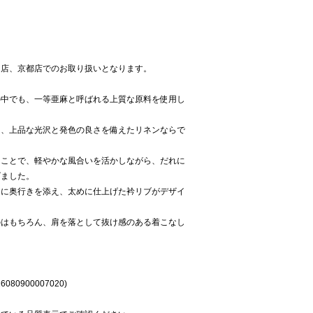
島店、京都店でのお取り扱いとなります。
の中でも、一等亜麻と呼ばれる上質な原料を使用し
に、上品な光沢と発色の良さを備えたリネンならで
ることで、軽やかな風合いを活かしながら、だれに
げました。
しに奥行きを添え、太めに仕上げた衿リブがデザイ
のはもちろん、肩を落として抜け感のある着こなし
080900007020)