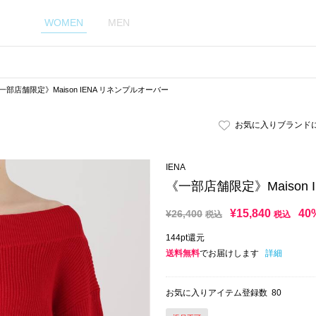
WOMEN
MEN
一部店舗限定》Maison IENA リネンプルオーバー
お気に入りブランド
IENA
《一部店舗限定》Maison
¥
15,840
40
¥
26,400
税込
税込
144pt還元
送料無料
でお届けします
詳細
お気に入りアイテム登録数
80