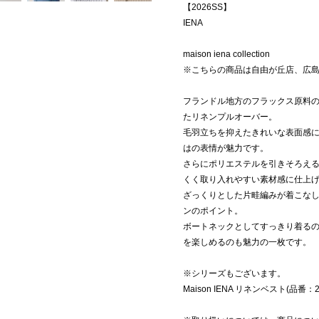
【2026SS】
IENA
maison iena collection
※こちらの商品は自由が丘店、広
フランドル地方のフラックス原料
たリネンプルオーバー。
毛羽立ちを抑えたきれいな表面感
はの表情が魅力です。
さらにポリエステルを引きそろえ
くく取り入れやすい素材感に仕上
ざっくりとした片畦編みが着こな
ンのポイント。
ボートネックとしてすっきり着る
を楽しめるのも魅力の一枚です。
※シリーズもございます。
Maison IENA リネンベスト(品番：26