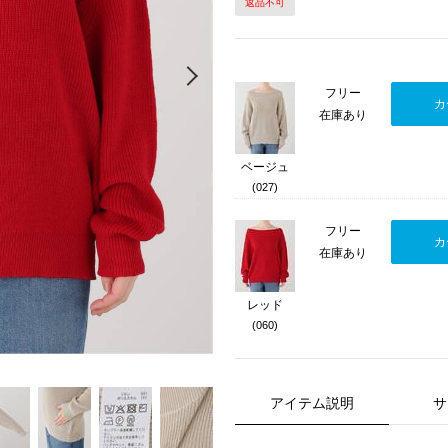
返品不可
Next
フリー
カ
在庫あり
ベージュ
(027)
フリー
カ
在庫あり
レッド
(060)
アイテム説明
サ