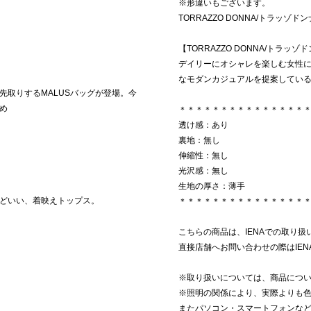
※形違いもございます。
TORRAZZO DONNA/トラッゾドンナ
【TORRAZZO DONNA/トラッゾ
デイリーにオシャレを楽しむ女性
なモダンカジュアルを提案してい
秋を先取りするMALUSバッグが登場。今
め
＊＊＊＊＊＊＊＊＊＊＊＊＊＊＊
透け感：あり
裏地：無し
伸縮性：無し
光沢感：無し
生地の厚さ：薄手
どいい、着映えトップス。
＊＊＊＊＊＊＊＊＊＊＊＊＊＊＊
こちらの商品は、IENAでの取り扱
直接店舗へお問い合わせの際はIE
※取り扱いについては、商品につ
※照明の関係により、実際よりも
またパソコン・スマートフォンな