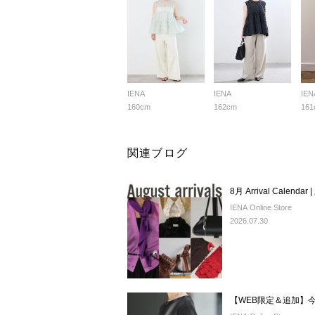
IENA
IENA
IEN
160cm
162cm
161
関連ブログ
8月 Arrival Calen
IENA Online Store
2026.07.30
【WEB限定＆追加】