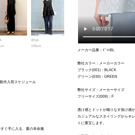
A
IENA
cm
159cm
メーカー品番：ﾄﾞｯﾄBL
弊社カラー：メーカーカラー
ブラック(001)：BLACK
グリーン(030)：GREEN
dar | 新作入荷スケジュール
弊社サイズ：メーカーサイズ
フリーサイズ(009)：F
透け感とドットが織りなす抜け感
カジュアルなスタイリングからキ
トに重宝します。
今すぐ手に入る、夏の本命服