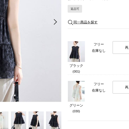
返品可
Next
同一商品を探す
フリー
再
在庫なし
ブラック
(001)
フリー
再
在庫なし
グリーン
(030)