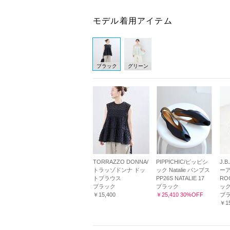
モデル着用アイテム
ブラック
グリーン
TORRAZZO DONNA/
PIPPICHIC/ピッピシ
J.
トラッゾドンナ ドッ
ック Natalie パンプス
ーア
トブラウス
PP26S NATALIE 17
RO
ブラック
ブラック
ッ
￥15,400
￥25,410 30%OFF
ブラ
￥15