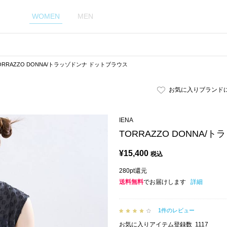
WOMEN
MEN
ORRAZZO DONNA/トラッゾドンナ ドットブラウス
お気に入りブランド
IENA
TORRAZZO DONNA
¥
15,400
税込
280pt還元
送料無料
でお届けします
詳細
1件のレビュー
お気に入りアイテム登録数
1117