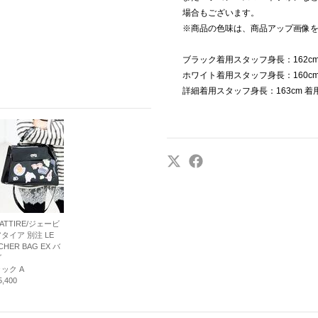
場合もございます。
※商品の色味は、商品アップ画像
ブラック着用スタッフ身長：162c
ホワイト着用スタッフ身長：160c
詳細着用スタッフ身長：163cm 
B.ATTIRE/ジェービ
タイア 別注 LE
CHER BAG EX バ
グ
ック A
,400