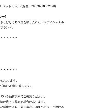
 ドットTシャツ(品番：26070910002620)
ドンナ】
にさりげなく時代感を取り入れたトラディショナル
るブランド。
＊＊＊＊＊＊＊
＊＊＊＊＊＊＊
いになります。
NA店舗へお願い致します。
いている品質表示でご確認ください。
色味が違って見える場合があります。
どの環境により、若干製品と画像のカラーが異なる