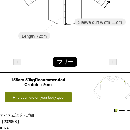
Sleeve cuff width
11cm
Length
72cm
フリー
158cm 50kgRecommended
Crotch +9cm
Find out more on your body type
アイテム説明・詳細
【2026SS】
IENA