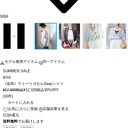
5069
モデル着用アイテム
同一アイテム
SUMMER SALE
IENA
《追加》ラミーリヨセル2wayシャツ
¥
17,600
税込
¥
12,320
税込
30%OFF
(
16件
)
カートに入れる
お気に入りに登録
店舗在庫を見る
112pt還元
送料無料
でお届けします