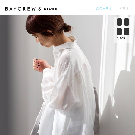
WOMEN
MEN
カ
2
105