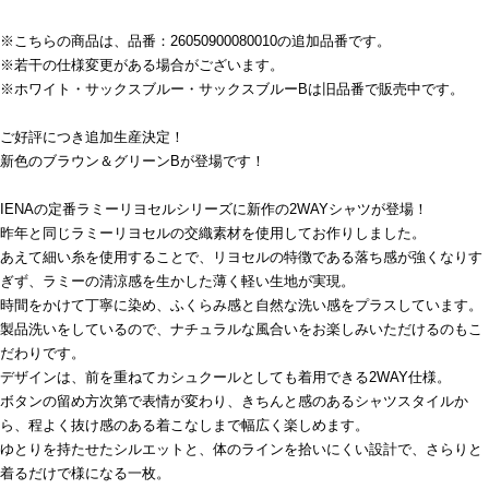
※こちらの商品は、品番：26050900080010の追加品番です。
※若干の仕様変更がある場合がございます。
※ホワイト・サックスブルー・サックスブルーBは旧品番で販売中です。
ご好評につき追加生産決定！
新色のブラウン＆グリーンBが登場です！
IENAの定番ラミーリヨセルシリーズに新作の2WAYシャツが登場！
昨年と同じラミーリヨセルの交織素材を使用してお作りしました。
あえて細い糸を使用することで、リヨセルの特徴である落ち感が強くなりす
ぎず、ラミーの清涼感を生かした薄く軽い生地が実現。
時間をかけて丁寧に染め、ふくらみ感と自然な洗い感をプラスしています。
製品洗いをしているので、ナチュラルな風合いをお楽しみいただけるのもこ
だわりです。
デザインは、前を重ねてカシュクールとしても着用できる2WAY仕様。
ボタンの留め方次第で表情が変わり、きちんと感のあるシャツスタイルか
ら、程よく抜け感のある着こなしまで幅広く楽しめます。
ゆとりを持たせたシルエットと、体のラインを拾いにくい設計で、さらりと
着るだけで様になる一枚。