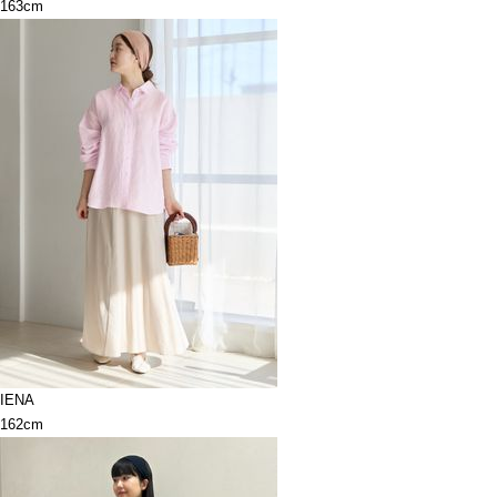
163cm
IENA
162cm