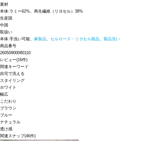
素材
本体:ラミー62%、再生繊維（リヨセル）38%
生産国
中国
取扱い
本体:手洗い可能、
麻製品
、
セルロース・リヨセル製品
、
製品洗い
商品番号
26050900080110
レビュー
(
16
件)
関連キーワード
自宅で洗える
スタイリング
ホワイト
幅広
こだわり
ブラウン
ブルー
ナチュラル
透け感
関連スナップ
(46件)