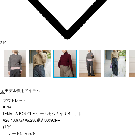
219
モデル着用アイテム
アウトレット
IENA
IENA LA BOUCLE ウールカシミヤRIBニット
¥
26,400
税込
¥
5,280
税込
80%OFF
(
1件
)
カートに入れる