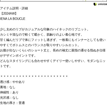
アイテム説明・詳細
【2024AW】
IENA LA BOUCLE
少し太めのリブがカジュアルな印象のハイネックのリブニット。
カシミヤ混なので軽くて暖かく、肌触りのよい着心地です。
甘く編んだリブで体にフィットし過ぎず、一枚着にもインナーとしても使い
やすくてボトムスとのバランスが取りやすいシルエット。
お腹が出ないくらいのショート丈と、長めの袖丈に親指の通せる指ぬき仕様
がデザインポイントです。
どんなスタイリングにも合わせやすくデイリー使いしやすい、モダンなニッ
トです。
＊＊＊＊＊＊＊＊＊＊＊＊＊＊＊＊＊＊＊＊＊＊
透け感：ややあり
裏地：なし
伸縮性：あり
光沢感：なし
生地の厚さ：普通