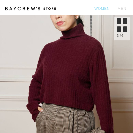
WOMEN
MEN
カ
3
49