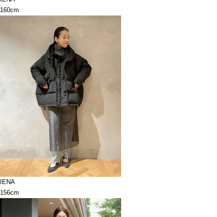
160cm
IENA
156cm