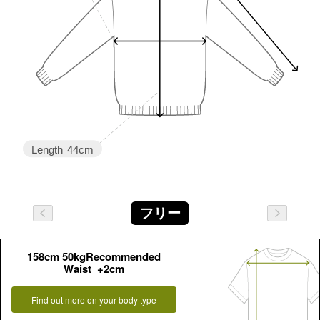
Length
44cm
フリー
158cm 50kgRecommended
Waist +2cm
Find out more on your body type