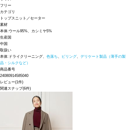
フリー
カテゴリ
トップス
ニット／セーター
素材
本体:ウール95%、カシミヤ5%
生産国
中国
取扱い
本体:ドライクリーニング、
色落ち
、
ピリング
、
デリケート製品（薄手の製
品・シルクなど）
商品番号
24080914585040
レビュー
(
1
件)
関連スナップ
(6件)