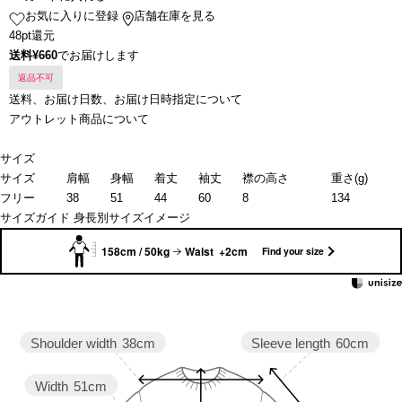
お気に入りに登録
店舗在庫を見る
48pt還元
送料¥660
でお届けします
返品不可
送料、お届け日数、お届け日時指定について
アウトレット商品について
サイズ
サイズ
肩幅
身幅
着丈
袖丈
襟の高さ
重さ(g)
フリー
38
51
44
60
8
134
サイズガイド
身長別サイズイメージ
158cm / 50kg
Waist +2cm
Find your size
Sleeve length
60cm
Shoulder width
38cm
Width
51cm