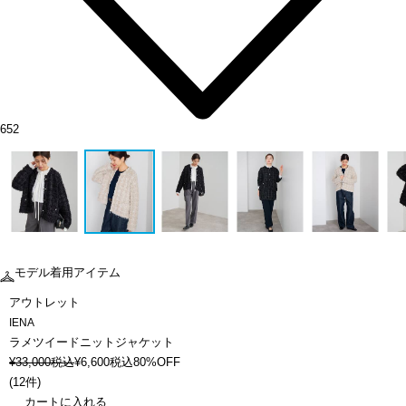
652
モデル着用アイテム
アウトレット
IENA
ラメツイードニットジャケット
¥
33,000
税込
¥
6,600
税込
80%OFF
(
12件
)
カートに入れる