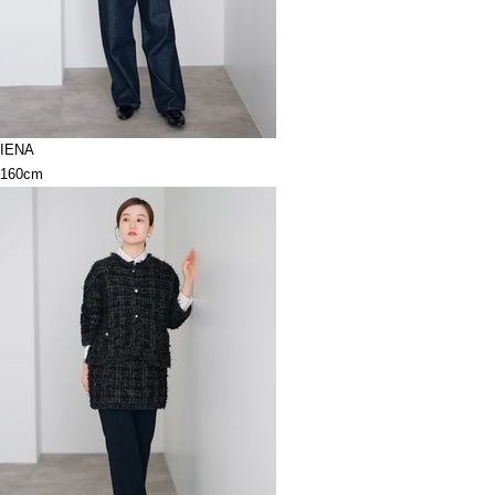
IENA
160cm