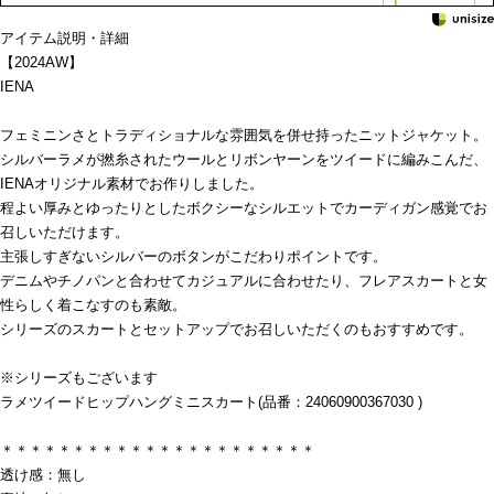
アイテム説明・詳細
【2024AW】
IENA
フェミニンさとトラディショナルな雰囲気を併せ持ったニットジャケット。
シルバーラメが撚糸されたウールとリボンヤーンをツイードに編みこんだ、
IENAオリジナル素材でお作りしました。
程よい厚みとゆったりとしたボクシーなシルエットでカーディガン感覚でお
召しいただけます。
主張しすぎないシルバーのボタンがこだわりポイントです。
デニムやチノパンと合わせてカジュアルに合わせたり、フレアスカートと女
性らしく着こなすのも素敵。
シリーズのスカートとセットアップでお召しいただくのもおすすめです。
※シリーズもございます
ラメツイードヒップハングミニスカート(品番：24060900367030 )
＊＊＊＊＊＊＊＊＊＊＊＊＊＊＊＊＊＊＊＊＊＊
透け感：無し