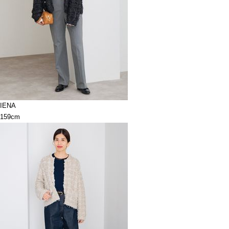
IENA
159cm