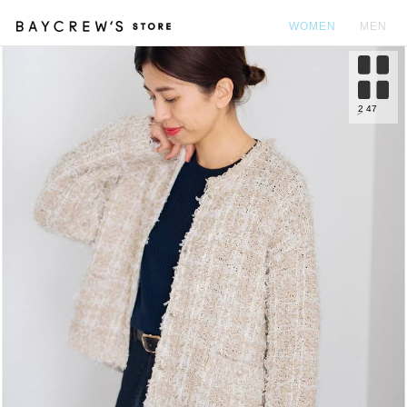
WOMEN
MEN
カ
2
47