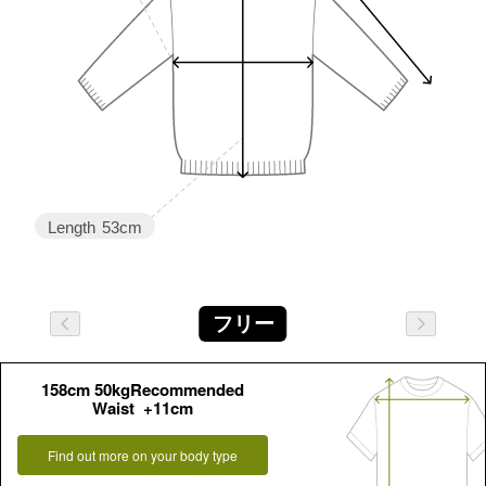
Length
53cm
フリー
158cm 50kgRecommended
Waist +11cm
Find out more on your body type