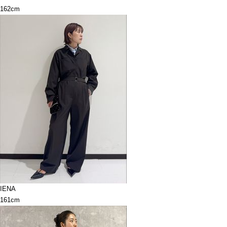
162cm
IENA
161cm