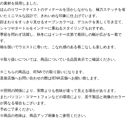
の素材を採用しました。
ほんのりワークテイストのディテールを活かしながらも、極力ステッチを省
いたミニマルな設計で、きれいめな印象に仕上げています。
顔まわりをすっきり見せるオープンカラーは、デコルテを美しく引き立て、
シャツやタートルをインナーに重ねるスタイリングもおすすめ。
季節を問わず活躍し、秋冬にはインナー次第で着回しの幅が広がる一着で
す。
袖を脱いでウエストに巻いた、こなれ感のある着こなしも楽しめます。
※取り扱いについては、商品についている品質表示でご確認ください。
※こちらの商品は、IENAでの取り扱いになります。
直接店舗へお問い合わせの際はIENA店舗へお願い致します。
※照明の関係により、実際よりも色味が違って見える場合があります。
またパソコン・スマートフォンなどの環境により、若干製品と画像のカラー
が異なる場合もございます。
予めご了承ください。
※商品の色味は、商品アップ画像をご参照ください。