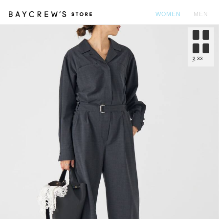
WOMEN
MEN
カ
2
33