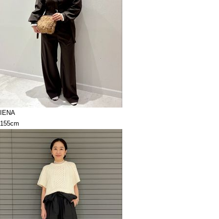
IENA
155cm