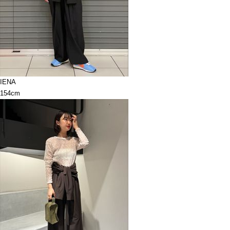
IENA
154cm