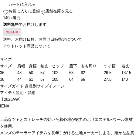
カートに入れる
お気に入りに登録
店舗在庫を見る
140pt還元
送料無料
でお届けします
返品不可
送料、お届け日数、お届け日時指定について
アウトレット商品について
サイズ
サイズ
肩幅
身幅
袖丈
ヒップ
股下
もも周り
すそ幅
着丈
36
43
50
57
102
63
62
26.5
137.5
38
44
51
57
105
64
66
27.5
140
サイズガイド
身長別サイズイメージ
アイテム説明・詳細
【2025AW】
IENA
上品なツヤとストレッチの効いた着心地が魅力のポリエステル×ウール素材
を使用。
メンズのテーラーアイテムを長年手がける生地メーカーによる、確かな品質