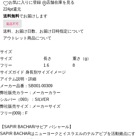
お気に入りに登録
店舗在庫を見る
224pt還元
送料無料
でお届けします
返品不可
送料、お届け日数、お届け日時指定について
アウトレット商品について
サイズ
サイズ
長さ
重さ（g）
フリー
1.6
8
サイズガイド
身長別サイズイメージ
アイテム説明・詳細
メーカー品番：SB001-00309
弊社販売カラー：メーカーカラー
シルバー（093）：SILVER
弊社販売サイズ：メーカーサイズ
フリー(009)：F
【SAPIR BACHAR/サピア バシャール】
SAPIR BACHARはニューヨークとイスラエルのテルアビブを活動拠点にす