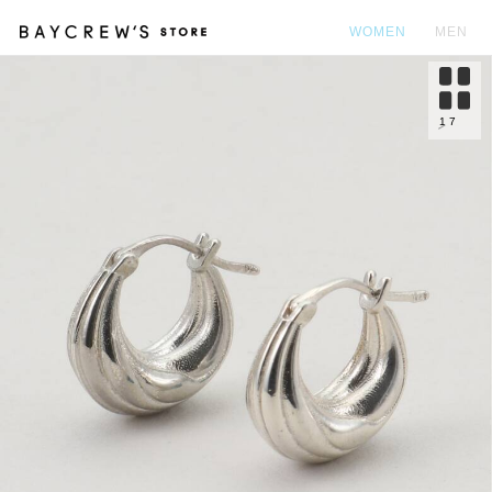
WOMEN
MEN
カ
1
7