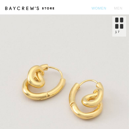
WOMEN
MEN
カ
1
7