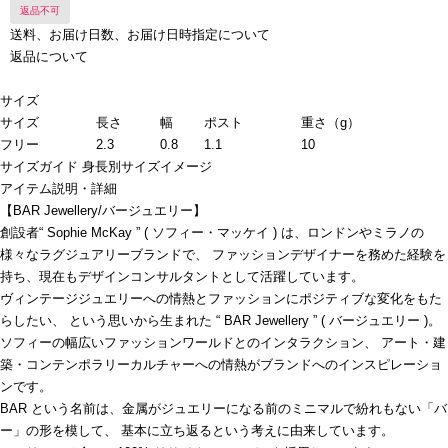
返品不可
送料、お届け日数、お届け日時指定について
返品について
サイズ
サイズ
長さ
幅
ポスト
重さ（g）
フリー
2.3
0.8
1.1
10
サイズガイド
身長別サイズイメージ
アイテム説明・詳細
【BAR Jewellery/バージュエリー】
創設者“ Sophie McKay ” ( ソフィー・マッケイ ) は、ロンドンやミラノの
様々なラグジュアリーブランドで、 ファッションデザイナーを務めた経験を
持ち、現在もデザインコンサルタントとして活躍しています。
ヴィンテージジュエリーへの情熱とファッションにポジティブな変化をもた
らしたい、 という思いから生まれた “ BAR Jewellery ” ( バージュエリー )。
ソフィーの幅広いファッションワールドとのインタラクション、 アート・建
築・コンテンポラリーカルチャーへの情熱がブランドへのインスピレーショ
ンです。
BAR という名前は、金属がジュエリーになる前のミニマルで紛れもない「バ
ー」の形を模して、 基本に立ち返るという考えに由来しています。