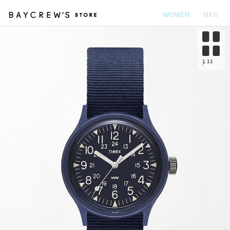
WOMEN
MEN
カ
1
11