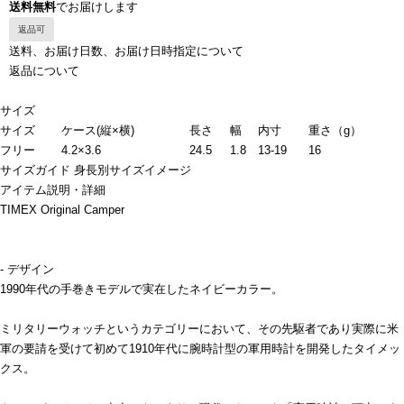
送料無料
でお届けします
返品可
送料、お届け日数、お届け日時指定について
返品について
サイズ
サイズ
ケース(縦×横)
長さ
幅
内寸
重さ（g）
フリー
4.2×3.6
24.5
1.8
13-19
16
サイズガイド
身長別サイズイメージ
アイテム説明・詳細
TIMEX Original Camper
- デザイン
1990年代の手巻きモデルで実在したネイビーカラー。
ミリタリーウォッチというカテゴリーにおいて、その先駆者であり実際に米
軍の要請を受けて初めて1910年代に腕時計型の軍用時計を開発したタイメッ
クス。