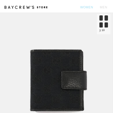
WOMEN
MEN
カ
1
10