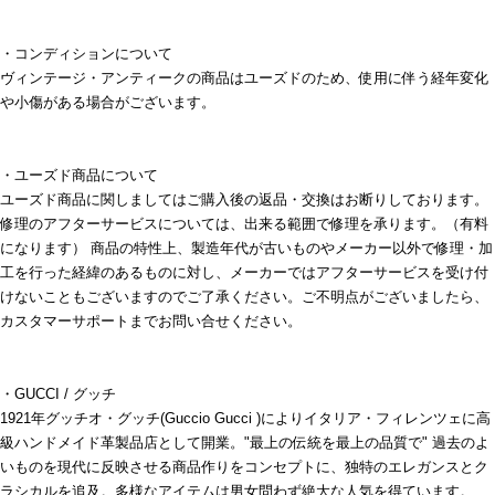
・コンディションについて
ヴィンテージ・アンティークの商品はユーズドのため、使用に伴う経年変化
や小傷がある場合がございます。
・ユーズド商品について
ユーズド商品に関しましてはご購入後の返品・交換はお断りしております。
修理のアフターサービスについては、出来る範囲で修理を承ります。（有料
になります） 商品の特性上、製造年代が古いものやメーカー以外で修理・加
工を行った経緯のあるものに対し、メーカーではアフターサービスを受け付
けないこともございますのでご了承ください。ご不明点がございましたら、
カスタマーサポートまでお問い合せください。
・GUCCI / グッチ
1921年グッチオ・グッチ(Guccio Gucci )によりイタリア・フィレンツェに高
級ハンドメイド革製品店として開業。"最上の伝統を最上の品質で" 過去のよ
いものを現代に反映させる商品作りをコンセプトに、独特のエレガンスとク
ラシカルを追及。多様なアイテムは男女問わず絶大な人気を得ています。