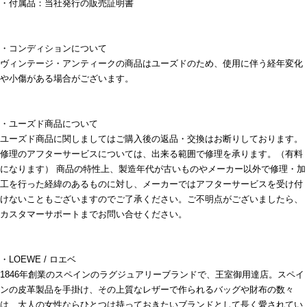
・付属品：当社発行の販売証明書
・コンディションについて
ヴィンテージ・アンティークの商品はユーズドのため、使用に伴う経年変化
や小傷がある場合がございます。
・ユーズド商品について
ユーズド商品に関しましてはご購入後の返品・交換はお断りしております。
修理のアフターサービスについては、出来る範囲で修理を承ります。（有料
になります） 商品の特性上、製造年代が古いものやメーカー以外で修理・加
工を行った経緯のあるものに対し、メーカーではアフターサービスを受け付
けないこともございますのでご了承ください。ご不明点がございましたら、
カスタマーサポートまでお問い合せください。
・LOEWE / ロエベ
1846年創業のスペインのラグジュアリーブランドで、王室御用達店。スペイ
ンの皮革製品を手掛け、その上質なレザーで作られるバッグや財布の数々
は、大人の女性ならひとつは持っておきたいブランドとして長く愛されてい