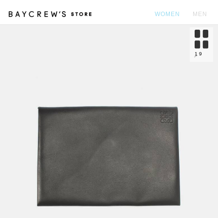
WOMEN
MEN
カ
1
9