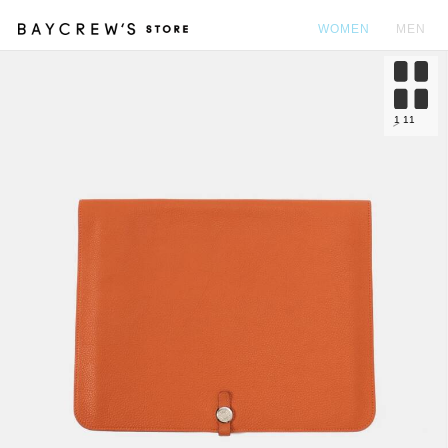
WOMEN
MEN
カ
1
11