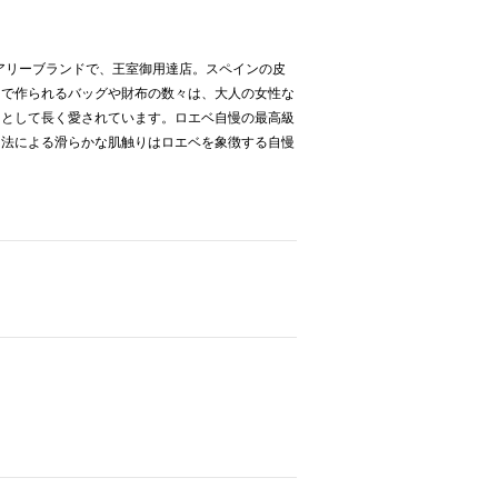
ュアリーブランドで、王室御用達店。スペインの皮
ーで作られるバッグや財布の数々は、大人の女性な
ドとして長く愛されています。ロエベ自慢の最高級
し法による滑らかな肌触りはロエベを象徴する自慢