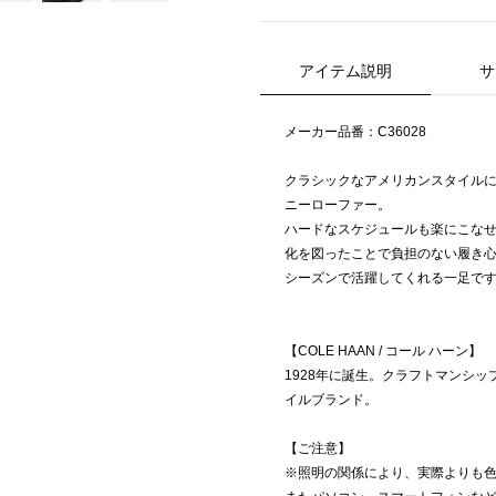
アイテム説明
サ
メーカー品番：C36028
クラシックなアメリカンスタイル
ニーローファー。
ハードなスケジュールも楽にこな
化を図ったことで負担のない履き
シーズンで活躍してくれる一足で
【COLE HAAN / コール ハーン】
1928年に誕生。クラフトマンシ
イルブランド。
【ご注意】
※照明の関係により、実際よりも