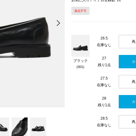
お気に入りアイテム登録数
22
返品不可
Next
26.5
再
在庫なし
27
ブラック
カ
残り1点
(001)
27.5
再
在庫なし
28
カ
残り1点
28.5
再
在庫なし