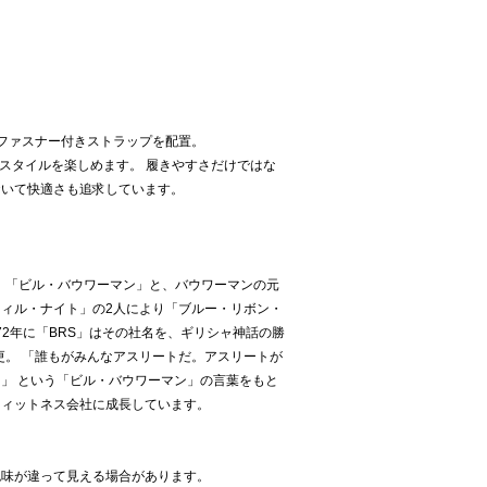
ファスナー付きストラップを配置。
なスタイルを楽しめます。 履きやすさだけではな
おいて快適さも追求しています。
チ、「ビル・バウワーマン」と、バウワーマンの元
ィル・ナイト」の2人により「ブルー・リボン・
972年に「BRS」はその社名を、ギリシャ神話の勝
変更。 「誰もがみんなアスリートだ。アスリートが
」 という「ビル・バウワーマン」の言葉をもと
フィットネス会社に成長しています。
色味が違って見える場合があります。