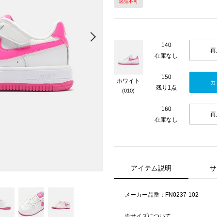
返品不可
Next
140
再
在庫なし
150
ホワイト
カ
残り1点
(010)
160
再
在庫なし
アイテム説明
サ
メーカー品番：FN0237-102
※サイズについて