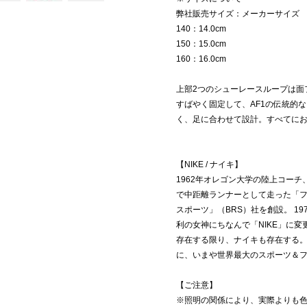
弊社販売サイズ：メーカーサイズ
140：14.0cm
150：15.0cm
160：16.0cm
上部2つのシューレースループは面
すばやく固定して、AF1の伝統的
く、足に合わせて設計。すべてに
【NIKE / ナイキ】
1962年オレゴン大学の陸上コー
で中距離ランナーとして走った「フ
スポーツ」（BRS）社を創設。 1
利の女神にちなんで「NIKE」に
存在する限り、ナイキも存在する。
に、いまや世界最大のスポーツ＆
【ご注意】
※照明の関係により、実際よりも