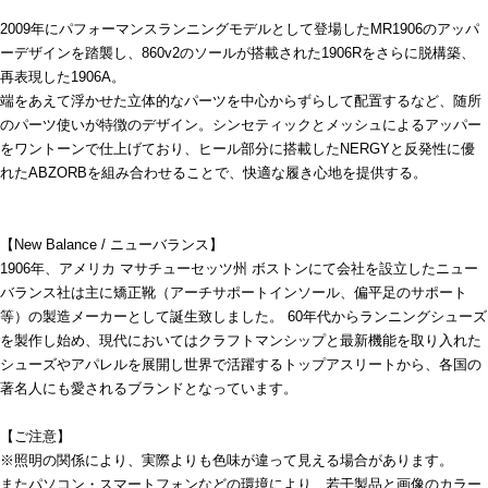
2009年にパフォーマンスランニングモデルとして登場したMR1906のアッパ
ーデザインを踏襲し、860v2のソールが搭載された1906Rをさらに脱構築、
再表現した1906A。
端をあえて浮かせた立体的なパーツを中心からずらして配置するなど、随所
のパーツ使いが特徴のデザイン。シンセティックとメッシュによるアッパー
をワントーンで仕上げており、ヒール部分に搭載したNERGYと反発性に優
れたABZORBを組み合わせることで、快適な履き心地を提供する。
【New Balance / ニューバランス】
1906年、アメリカ マサチューセッツ州 ボストンにて会社を設立したニュー
バランス社は主に矯正靴（アーチサポートインソール、偏平足のサポート
等）の製造メーカーとして誕生致しました。 60年代からランニングシューズ
を製作し始め、現代においてはクラフトマンシップと最新機能を取り入れた
シューズやアパレルを展開し世界で活躍するトップアスリートから、各国の
著名人にも愛されるブランドとなっています。
【ご注意】
※照明の関係により、実際よりも色味が違って見える場合があります。
またパソコン・スマートフォンなどの環境により、若干製品と画像のカラー