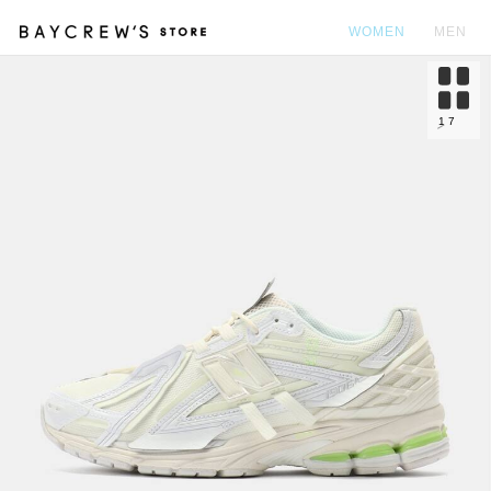
WOMEN
MEN
カ
1
7