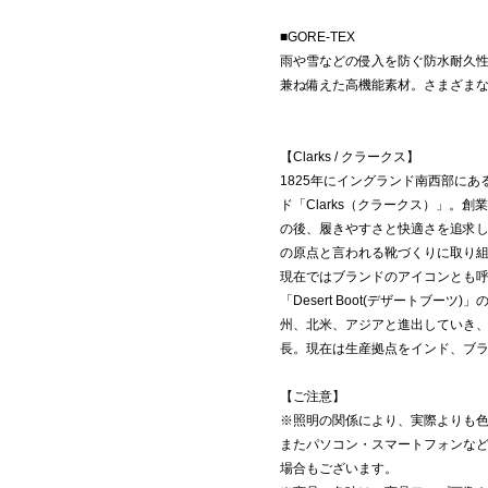
■GORE-TEX
雨や雪などの侵入を防ぐ防水耐久
兼ね備えた高機能素材。さまざま
【Clarks / クラークス】
1825年にイングランド南西部に
ド「Clarks（クラークス）」。
の後、履きやすさと快適さを追求
の原点と言われる靴づくりに取り組
現在ではブランドのアイコンとも呼ばれ
「Desert Boot(デザートブ
州、北米、アジアと進出していき
長。現在は生産拠点をインド、ブ
【ご注意】
※照明の関係により、実際よりも
またパソコン・スマートフォンな
場合もございます。