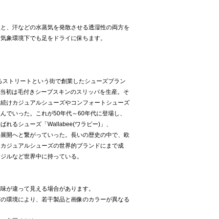
性と、汗などの水蒸気を発散させる透湿性の両方を
な気象環境下でも足をドライに保ちます。
あるストリートという街で創業したシューズブラン
創業当初は毛付きシープスキンのスリッパを生産。そ
し続けカジュアルシューズやコンフォートシューズ
んでいった。これが50年代～60年代に登場し、
るシューズ「Wallabee(ワラビー)」、
ーツ)」の展開へと繋がっていった。長いの歴史の中で、欧
、カジュアルシューズの世界的ブランドにまで成
ラジルなど世界中に持っている。
色味が違って見える場合があります。
どの環境により、若干製品と画像のカラーが異なる