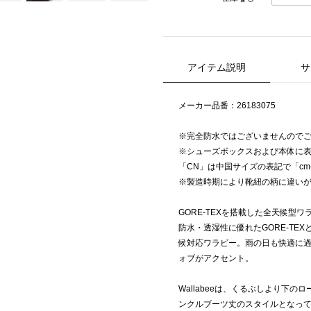
アイテム説明
サ
メーカー品番：26183075
※完全防水ではございませんので
※シューズボックスおよび本体に表
「CN」は中国サイズの表記で「cm
※製造時期により靴紐の柄に違い
GORE-TEXを搭載した全天候型
防水・透湿性に優れたGORE-TEX
候対応ワラビー。雨の日も快適に
ォブがアクセント。
Wallabeeは、くるぶしより下のロー
ンクルブーツ丈のスタイルとなっ