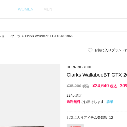
WOMEN
MEN
ショートブーツ
Clarks WallabeeBT GTX 26183075
お気に入りブランド
HERRINGBONE
Clarks WallabeeBT GTX 
¥
24,640
30
¥
35,200
税込
税込
224pt還元
送料無料
でお届けします
詳細
お気に入りアイテム登録数
12