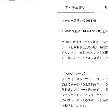
アイテム説明
サ
メーカー品番：402951-08
2000年代初頭、PUMA V1.0
V1.08の精神はピッチを超え、こ
カーへと変貌させたV-S1は、極
クセントで、モダンなセンスとY2
唯一無二のビジュアルを体現して
【PUMA / プーマ】
プーマは、スポーツシューズ、ア
売までを手掛ける世界的なスポーツ
界最速のアスリート達のために、
ンニング、トレーニング、ゴルフ
のパフォーマンスやスポーツから
を提供しています。