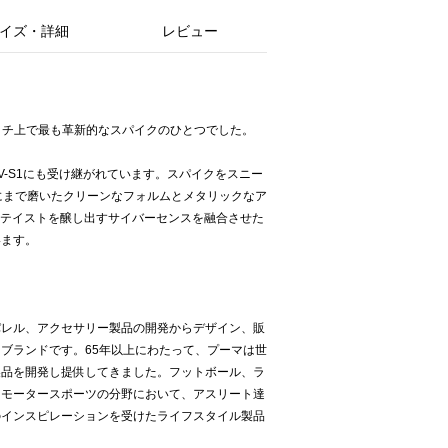
イズ・詳細
レビュー
8はピッチ上で最も革新的なスパイクのひとつでした。
のV-S1にも受け継がれています。スパイクをスニー
限にまで磨いたクリーンなフォルムとメタリックなア
Kテイストを醸し出すサイバーセンスを融合させた
います。
パレル、アクセサリー製品の開発からデザイン、販
ブランドです。65年以上にわたって、プーマは世
製品を開発し提供してきました。フットボール、ラ
、モータースポーツの分野において、アスリート達
のインスピレーションを受けたライフスタイル製品