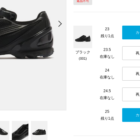
返品不可
Next
23
カ
残り1点
23.5
ブラック
再
在庫なし
(001)
24
再
在庫なし
24.5
再
在庫なし
25
カ
残り1点